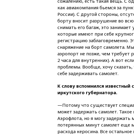
сожалению, есть такая вещь. С о
как авиакомпания бьемся за пунк
России). С другой стороны, отс
борту вносит разрушение во всю 
снимать его багаж, это занимает
которые имеют при себе крупног
регистрацию заблаговременно. Эт
снаряжение на борт самолета. М
аэропорт не позже, чем требует р
2 часа для внутренних). А вот ес
проблемы. Вообще, хочу сказать,
себе задерживать самолет.
К слову вспомнился известный с
иркутского губернатора.
—Потому что существует специал
может задержать самолет. Такое 
Аэрофлота, но я могу задержать 
потерянных минут самолет еще мо
расхода керосина. Все остальное 