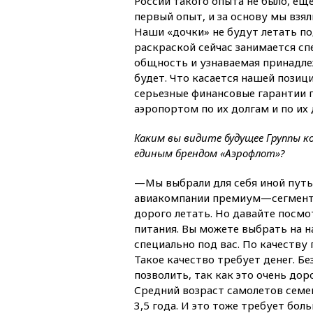
России такого опыта не было, ещ
первый опыт, и за основу мы взял
Наши «дочки» не будут летать п
раскраской сейчас занимается сп
общность и узнаваемая принадле
будет. Что касается нашей позиц
серьезные финансовые гарантии 
аэропортом по их долгам и по их
Каким вы видите будущее Группы к
единым брендом «Аэрофлот»?
—Мы выбрали для себя иной путь
авиакомпании премиум—сегмента.
дорого летать. Но давайте посмот
питания. Вы можете выбрать на н
специально под вас. По качеству 
Такое качество требует денег. Бе
позволить, так как это очень дор
Средний возраст самолетов семе
3,5 года. И это тоже требует бо