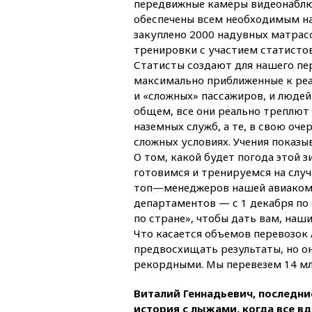
передвижные камеры видеонаблю
обеспечены всем необходимым на 
закуплено 2000 надувных матрас
тренировки с участием статисто
Статисты создают для нашего пер
максимально приближенные к ре
и «сложных» пассажиров, и людей
общем, все они реально треплют
наземных служб, а те, в свою оче
сложных условиях. Учения показы
О том, какой будет погода этой з
готовимся и тренируемся на случ
топ—менеджеров нашей авиакомпа
департаментов — с 1 декабря по 
по стране», чтобы дать вам, наш
Что касается объемов перевозок 
предвосхищать результаты, но о
рекордными. Мы перевезем 14 млн
Виталий Геннадьевич, последни
история с лыжами, когда все в