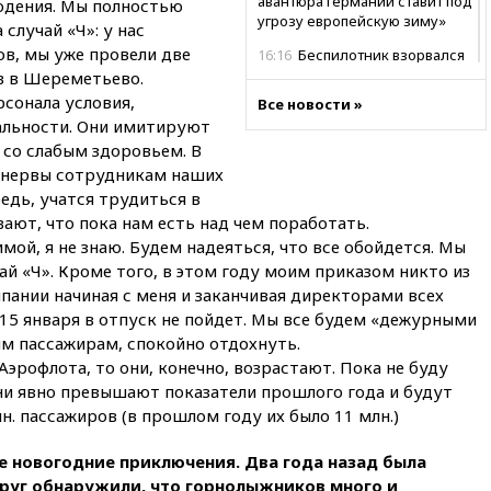
авантюра Германии ставит под
дения. Мы полностью
угрозу европейскую зиму»
случай «Ч»: у нас
ов, мы уже провели две
16:16
Беспилотник взорвался
вблизи газопровода в
в в Шереметьево.
Болгарии
сонала условия,
Все новости »
альности. Они имитируют
15:25
При атаке БПЛА в
Белгородской области погиб
 со слабым здоровьем. В
мирный житель
 нервы сотрудникам наших
редь, учатся трудиться в
14:54
В Аргентине умер отец
вают, что пока нам есть над чем поработать.
футболиста Лионеля Месси
имой, я не знаю. Будем надеяться, что все обойдется. Мы
14:43
Турция ограничила
ай «Ч». Кроме того, в этом году моим приказом никто из
судоходство в Черном море
нии начиная с меня и заканчивая директорами всех
14:20
Генпрокурором США
15 января в отпуск не пойдет. Мы все будем «дежурными
стал Тодд Бланш
им пассажирам, спокойно отдохнуть.
13:37
Пляжи Геленджика
Аэрофлота, то они, конечно, возрастают. Пока не буду
закрыты из-за опасности БПЛА
ни явно превышают показатели прошлого года и будут
. пассажиров (в прошлом году их было 11 млн.)
13:03
Испания ввела
погранконтроль для
итальянских туристов
е новогодние приключения. Два года назад была
друг обнаружили, что горнолыжников много и
12:27
Возгорание на Ильском