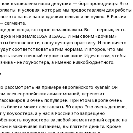
опубликовал 16 новых видео с
е, как вышколены наши девушки — бортпроводницы. Это
НЛО
рплаты, и условия, которые мы предоставляем для работы
се это на все наши «дочки» нельзя и не нужно. В России
вчера, 21:00
На границе
Украины с Польшей скопилось
— сегменте.
свыше 6,5 тысячи грузовиков
еще две вещи, которые немаловажны. Во — первых, есть
духе и на земле: IOSA и ISAGO. И мы своим «дочкам»
вчера, 20:53
Швыдкой:
рты безопасности, нашу лучшую практику. И они ничего
«Интервидение» точно
пройдет в 2026 году
будут соответствовать этим нормам. И второе, что мы
дать качественный сервис в их нише. Идея в том, чтобы
вчера, 20:45
ПВО за день
чика - не лоукостера, а именно низкобюджетного.
сбила еще 75 украинских
беспилотников над Россией
?
вчера, 20:35
Велосипедист
погиб при атаке FPV-дрона в
 рассмотреть на примере европейского Ryanair. Он
Белгородской области
м всех европейских авиакомпаний, перевозит
вчера, 20:30
Лидию Невзорову
ассажиров и очень популярен. При этом Европе очень
заочно арестовали по делу о
ть билета может составлять 50 евро. Это очень дешево,
финансировании
экстремизма
 у лоукостера, а у нас в России это запрещено
бенность лоукостера: за любой элементарный сервис на
вчера, 20:20
Суд США
жом и заканчивая питанием, вы платите деньги. Кроме
постановил остановить
ециальном аэропорту, где ценовая политика и
строительство бального зала в