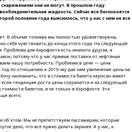
м снаряжением они не могут. В прошлом году
НПЗ, вызванное атакой БПЛА,
потушили
вообледенительная жидкость. Сейчас все беспокоятся
торой половине года выяснилось, что у нас с ним не все
11:47
Суд оставил под
арестом Rolls-Royce блогера
Лерчек
ет. В объеме топлива мы полностью удовлетворены,
11:07
При столкновении
но себя чувствовать до конца этого года. На следующий
катера и лодки под Самарой
. Проблема для Аэрофлота есть немного другая, и
погибли два человека
тавок, потому что у нас прямые поставки от нефтяных
10:27
Движение по трассе
ваем нашу потребность. Проблема в цене — цена
«Новороссия» восстановлено
1 год по отношению к 2010-му дал нам увеличение цены на
09:55
Силы ПВО перехватили
. Хочу напомнить, что в стоимости билета керосин имеет
за утро 85 БПЛА над
у если тенденция роста цены сохранится и на следующий
территорией РФ
 стоимости билетов, и не только в Аэрофлоте. Эта
09:25
Ильский НПЗ на Кубани
ьше всего.
загорелся после падения
обломков дрона
08:57
Собянин сообщил о
девяти БПЛА, сбитых на
и об этом. Мы не препятствуем пассажирам, которые
подлете к Москве
угое дело, что все нужно делать заранее. А у нас, к