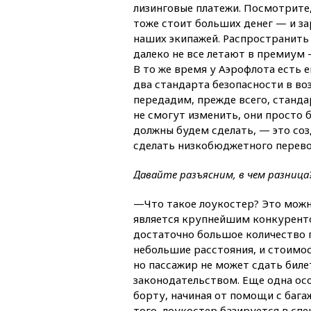
лизинговые платежи. Посмотрит
тоже стоит больших денег — и за
наших экипажей. Распространить в
далеко не все летают в премиум 
В то же время у Аэрофлота есть 
два стандарта безопасности в воз
передадим, прежде всего, станда
не смогут изменить, они просто 
должны будем сделать, — это соз
сделать низкобюджетного перевоз
Давайте разъясним, в чем разница
—Что такое лоукостер? Это можно
является крупнейшим конкуренто
достаточно большое количество п
небольшие расстояния, и стоимос
но пассажир не может сдать билет
законодательством. Еще одна осо
борту, начиная от помощи с бага
того, лоукостер базируется в сп