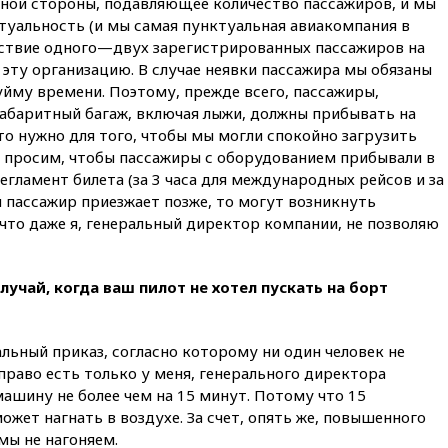
дной стороны, подавляющее количество пассажиров, и мы
08:42
Силы ПВО сбили почти
400 БПЛА над российскими
туальность (и мы самая пунктуальная авиакомпания в
регионами
утствие одного—двух зарегистрированных пассажиров на
эту организацию. В случае неявки пассажира мы обязаны
08:16
Лукашенко призвал
белорусов покупать избы в
 уйму времени. Поэтому, прежде всего, пассажиры,
селах
абаритный багаж, включая лыжи, должны прибывать на
о нужно для того, чтобы мы могли спокойно загрузить
07:30
Нигерия стала
крупнейшим поставщиком
ы просим, чтобы пассажиры с оборудованием прибывали в
авиатоплива в Европу
егламент билета (за 3 часа для международных рейсов и за
ли пассажир приезжает позже, то могут возникнуть
06:30
США и Колумбия
обсуждают координацию
 что даже я, генеральный директор компании, не позволяю
усилий против наркотрафика
05:30
ВМС Испании усилили
лучай, когда ваш пилот не хотел пускать на борт
присутствие в Сеуте на фоне
миграционного кризиса
03:30
В Минстрое сравнили
ьный приказ, согласно которому ни один человек не
качество жилья в Нью-Йорке и
право есть только у меня, генерального директора
России
машину не более чем на 15 минут. Потому что 15
02:30
Трамп попросил
жет нагнать в воздухе. За счет, опять же, повышенного
отпустить его с круглого стола
мы не нагоняем.
в Госдепе, чтобы «вести