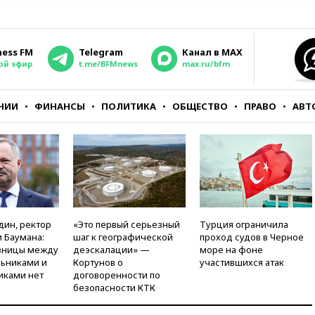
ness FM
Telegram
Канал в MAX
ой эфир
t.me/BFMnews
max.ru/bfm
НИИ
ФИНАНСЫ
ПОЛИТИКА
ОБЩЕСТВО
ПРАВО
АВТ
дин, ректор
«Это первый серьезный
Турция ограничила
 Баумана:
шаг к географической
проход судов в Черное
зницы между
деэскалации» —
море на фоне
ьниками и
Кортунов о
участившихся атак
иками нет
договоренности по
безопасности КТК