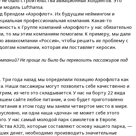
е не было строительства авиационных холдингов. Это
соглашение о прекращении
огня США и Ирана
и модель Lufthansa.
од брендом «Аэрофлот». Их будущим неймингом и
вчера, 22:15
Три человека
ециальная профессиональная компания. Какая-то
получили ножевые ранения
при нападении в Чехии
жность к Группе компаний «Аэрофлот» у нас обязательно
ии, то мы этим компаниям помогаем. К примеру, мы дали
вчера, 22:00
Путин поручил
по авиакомпании «Россия», чтобы решить их проблему с
выделить средства на новые
РЛС для Белгородской
 долгам компании, которая им поставляет керосин.
области
омпаний? Не проще ли было бы перевозить пассажиров под
вчера, 21:56
The Atlantic: Маск
отказал Украине в
использовании Starlink для
атак вглубь РФ
. Три года назад мы определили позицию Аэрофлота как
 Наши пассажиры могут позволить себе качественно и
вчера, 21:35
После пожара на
рим, из чего это складывается. У нас на борту 22 вида
складе в Брянске возбудили
уголовное дело
ашем сайте любое питание, и оно будет приготовлено
питания в этом году мы заняли четвертое место в мире.
вчера, 21:26
Лидеры сборной
зусловно, ни одна наша «дочка» не может себе этого
РФ по гимнастике получили
официальный отказ в визах от
ого. У нас самый молодой парк самолетов в Европе.
Хорватии
йства А320, которые составляют основу нашего парка, —
льших денег, необходимо производить значительные
вчера, 21:15
Пентагон