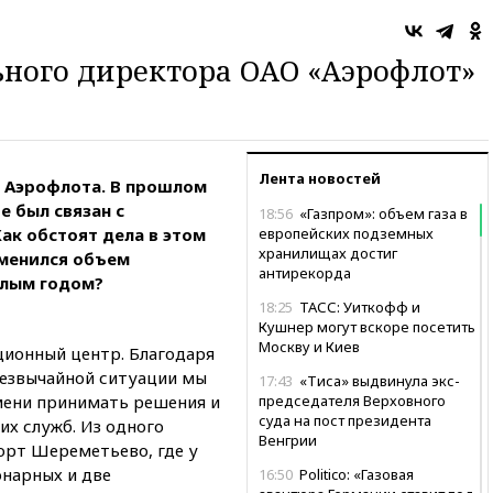
ного директора ОАО «Аэрофлот»
Лента новостей
я Аэрофлота. В прошлом
е был связан с
18:56
«Газпром»: объем газа в
ак обстоят дела в этом
европейских подземных
хранилищах достиг
зменился объем
антирекорда
шлым годом?
18:25
ТАСС: Уиткофф и
Кушнер могут вскоре посетить
Москву и Киев
ионный центр. Благодаря
резвычайной ситуации мы
17:43
«Тиса» выдвинула экс-
мени принимать решения и
председателя Верховного
суда на пост президента
их служб. Из одного
Венгрии
орт Шереметьево, где у
онарных и две
16:50
Politico: «Газовая