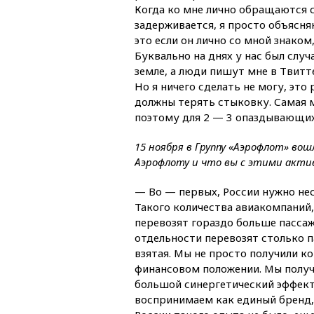
Когда ко мне лично обращаются с
задерживается, я просто объясняю
это если он лично со мной знаком
Буквально на днях у нас был случ
земле, а люди пишут мне в Твитте
Но я ничего сделать не могу, это
должны терять стыковку. Самая м
поэтому для 2 — 3 опаздывающих
15 ноября в Группу «Аэрофлот» во
Аэрофлоту и что вы с этими акти
— Во — первых, России нужно нес
Такого количества авиакомпаний, 
перевозят гораздо больше пасса
отдельности перевозят столько п
взятая. Мы не просто получили к
финансовом положении. Мы получи
большой синергетический эффект.
воспринимаем как единый бренд, 