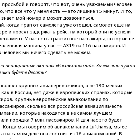
войну»
 просьбой и говорят, что вот, очень уважаемый человек
, что все что у меня есть — это лишние 15 минут. И то,
01:35
Мигрант погиб при
, знает мой номер и может дозвониться.
попытке попасть из Марокко в
Сеуту на параплане
ай, когда трап от самолета уже отошел, самолет еще на
ре и просят задержать рейс, на который они не успели.
00:30
FT: ЕС не готов принять в
 регламент. У нас есть транзитные пассажиры, которые не
блок Украину из-за уровня
аленькая машина у нас — А319 на 116 пассажиров. И
коррупции
 человек мы ничего сделать не можем.
вчера, 23:35
Лукашенко
объяснил экономическую
шли авиационные активы «Ростехнологий». Зачем это нужно
выгоду безвизового режима с
ЕС
вами будете делать?
вчера, 22:59
На башню
колько крупных авиаперевозчиков, а не 130 мелких.
ресторана «Армения» в
как в России, нет даже в европейских странах, которые
Москве вернут утраченную
скульптуру балерины
жиров. Крупные европейские авиакомпании по
ассажиров, сколько вся российская авиация вместе
вчера, 22:45
Литовец
омпании, которые находятся в не самом лучшем
протаранил погранпункт при
попытке попасть в Россию
ли порядка 7 млн. пассажиров. И для нас это будет
 Когда мы говорим об авиакомпании Lufthansa, мы ее
вчера, 22:28
Бессент
а на самом деле она состоит из 16 авиакомпаний. В
анонсировал скорое