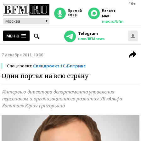
16+
Канал в
прямой
эфир
MAX
Москва
max.ru/bfm
Telegram
МЕНЮ
t.me/BFMnews
7 декабря 2011, 10:00
Спецпроект:
Спецпроект 1С-Битрикс
Один портал на всю страну
Интервью директора департамента управления
персоналом и организационного развития УК «Альфа-
Капитал» Юрия Григорьяна