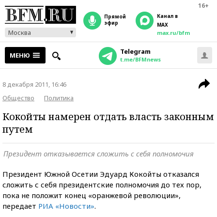
16+
Канал в
прямой
эфир
MAX
Москва
max.ru/bfm
Telegram
МЕНЮ
t.me/BFMnews
8 декабря 2011, 16:46
Общество
Политика
Кокойты намерен отдать власть законным
путем
Президент отказывается сложить с себя полномочия
Президент Южной Осетии Эдуард Кокойты отказался
сложить с себя президентские полномочия до тех пор,
пока не положит конец «оранжевой революции»,
передает
РИА «Новости»
.