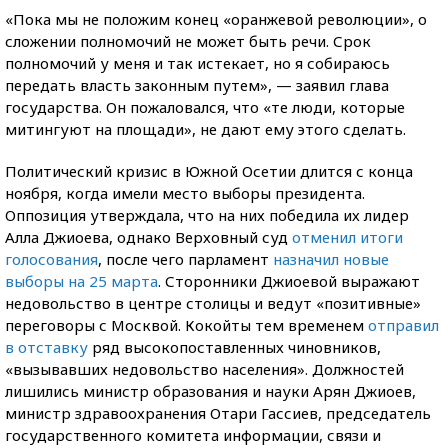
«Пока мы не положим конец «оранжевой революции», о
сложении полномочий не может быть речи. Срок
полномочий у меня и так истекает, но я собираюсь
передать власть законным путем», — заявил глава
государства. Он пожаловался, что «те люди, которые
митингуют на площади», не дают ему этого сделать.
Политический кризис в Южной Осетии длится с конца
ноября, когда имели место выборы президента.
Оппозиция утверждала, что на них победила их лидер
Алла Джиоева, однако Верховный суд
отменил итоги
голосования
, после чего парламент
назначил новые
выборы на 25 марта
. Сторонники Джиоевой выражают
недовольство в центре столицы и ведут «позитивные»
переговоры с Москвой. Кокойты тем временем
отправил
в отставку
ряд высокопоставленных чиновников,
«вызывавших недовольство населения». Должностей
лишились министр образования и науки Арян Джиоев,
министр здравоохранения Отари Гассиев, председатель
государственного комитета информации, связи и