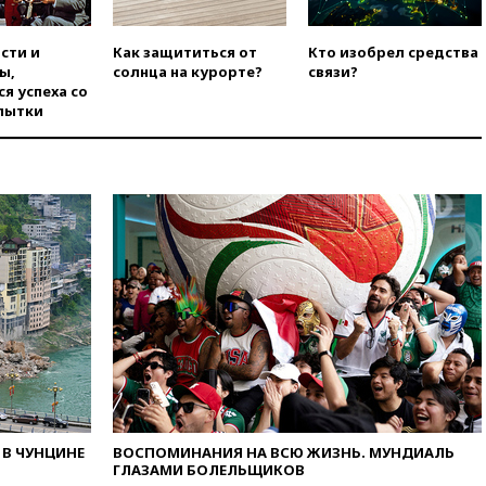
использовании Starlink для
атак вглубь РФ
сти и
Как защититься от
Кто изобрел средства
вчера, 21:35
После пожара на
ы,
солнца на курорте?
связи?
складе в Брянске возбудили
я успеха со
уголовное дело
пытки
вчера, 21:26
Лидеры сборной
РФ по гимнастике получили
официальный отказ в визах от
Хорватии
вчера, 21:15
Пентагон
опубликовал 16 новых видео с
НЛО
вчера, 21:00
На границе
Украины с Польшей скопилось
свыше 6,5 тысячи грузовиков
вчера, 20:53
Швыдкой:
«Интервидение» точно
пройдет в 2026 году
вчера, 20:45
ПВО за день
В ЧУНЦИНЕ
ВОСПОМИНАНИЯ НА ВСЮ ЖИЗНЬ. МУНДИАЛЬ
сбила еще 75 украинских
ГЛАЗАМИ БОЛЕЛЬЩИКОВ
беспилотников над Россией