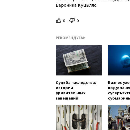
Вероника Куцылло.
0
0
РЕКОМЕНДУЕМ:
Судьба наследства:
Бизнес ух
истории
воду: заче
удивительных
суперъяхт
завещаний
субмарин