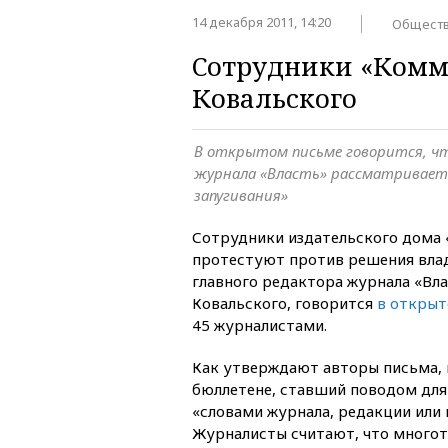
14 декабря 2011, 14:20
Общест
Сотрудники «Комм
Ковальского
В открытом письме говорится, чт
журнала «Власть» рассматриваетс
запугивания»
Сотрудники издательского дома
протестуют против решения влад
главного редактора журнала «Вл
Ковальского, говорится
в открыт
45 журналистами.
Как утверждают авторы письма, 
бюллетене, ставший поводом для 
«словами журнала, редакции или 
Журналисты считают, что многот