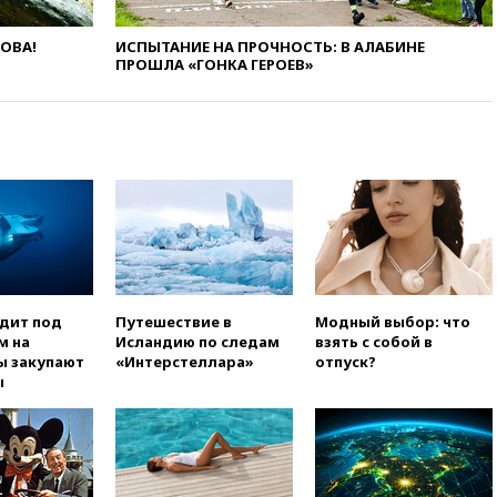
вчера, 22:59
На башню
ЛОВА!
ИСПЫТАНИЕ НА ПРОЧНОСТЬ: В АЛАБИНЕ
ресторана «Армения» в
ПРОШЛА «ГОНКА ГЕРОЕВ»
Москве вернут утраченную
скульптуру балерины
вчера, 22:45
Литовец
протаранил погранпункт при
попытке попасть в Россию
вчера, 22:28
Бессент
анонсировал скорое
соглашение о прекращении
огня США и Ирана
вчера, 22:15
Три человека
получили ножевые ранения
одит под
Путешествие в
Модный выбор: что
при нападении в Чехии
м на
Исландию по следам
взять с собой в
ы закупают
«Интерстеллара»
отпуск?
вчера, 22:00
Путин поручил
ы
выделить средства на новые
РЛС для Белгородской
области
вчера, 21:56
The Atlantic: Маск
отказал Украине в