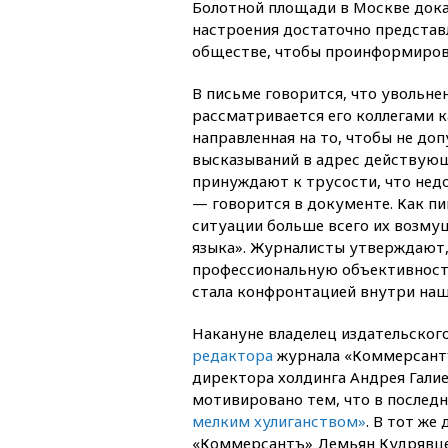
Болотной площади в Москве доказ
настроения достаточно представ
обществе, чтобы проинформирова
В письме говорится, что увольн
рассматривается его коллегами к
направленная на то, чтобы не до
высказываний в адрес действующ
принуждают к трусости, что нед
— говорится в документе. Как п
ситуации больше всего их возму
языка». Журналисты утверждают,
профессиональную объективност
стала конфронтацией внутри наш
Накануне владелец издательско
редактора
журнала «Коммерсантъ
директора холдинга Андрея Галие
мотивировано тем, что в после
мелким хулиганством»
. В тот же
«Коммерсантъ» Демьян Кудрявцев