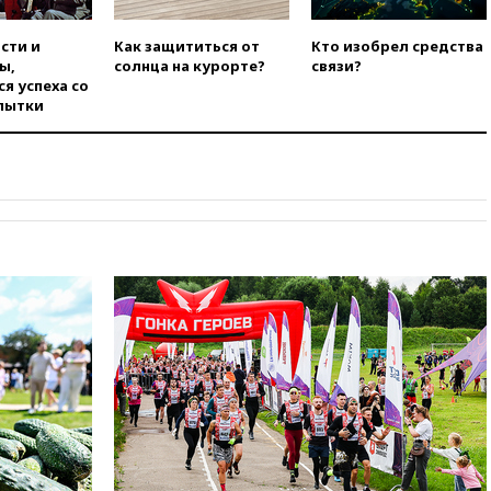
усилий против наркотрафика
05:30
ВМС Испании усилили
сти и
Как защититься от
Кто изобрел средства
присутствие в Сеуте на фоне
ы,
солнца на курорте?
связи?
миграционного кризиса
я успеха со
пытки
03:30
В Минстрое сравнили
качество жилья в Нью-Йорке и
России
02:30
Трамп попросил
отпустить его с круглого стола
в Госдепе, чтобы «вести
войну»
01:35
Мигрант погиб при
попытке попасть из Марокко в
Сеуту на параплане
00:30
FT: ЕС не готов принять в
блок Украину из-за уровня
коррупции
вчера, 23:35
Лукашенко
объяснил экономическую
выгоду безвизового режима с
ЕС