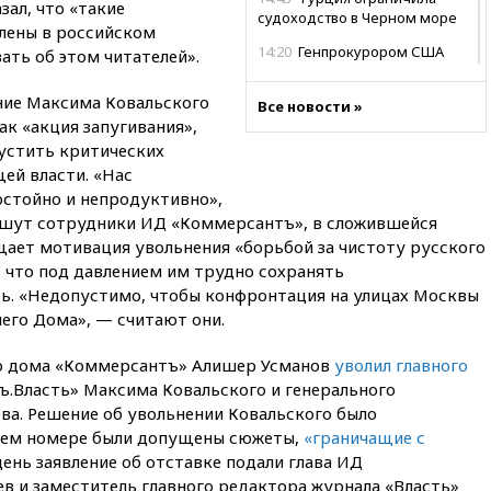
ал, что «такие
судоходство в Черном море
лены в российском
14:20
Генпрокурором США
ть об этом читателей».
стал Тодд Бланш
ение Максима Ковальского
13:37
Пляжи Геленджика
Все новости »
ак «акция запугивания»,
закрыты из-за опасности БПЛА
пустить критических
13:03
Испания ввела
ей власти. «Нас
погранконтроль для
остойно и непродуктивно»,
итальянских туристов
ишут сотрудники ИД «Коммерсантъ», в сложившейся
12:27
Возгорание на Ильском
щает мотивация увольнения «борьбой за чистоту русского
НПЗ, вызванное атакой БПЛА,
 что под давлением им трудно сохранять
потушили
ь. «Недопустимо, чтобы конфронтация на улицах Москвы
11:47
Суд оставил под
его Дома», — считают они.
арестом Rolls-Royce блогера
Лерчек
го дома «Коммерсантъ» Алишер Усманов
уволил главного
11:07
При столкновении
.Власть» Максима Ковальского и генерального
катера и лодки под Самарой
ва. Решение об увольнении Ковальского было
погибли два человека
днем номере были допущены сюжеты,
«граничащие с
10:27
Движение по трассе
 день заявление об отставке подали глава ИД
«Новороссия» восстановлено
 и заместитель главного редактора журнала «Власть»