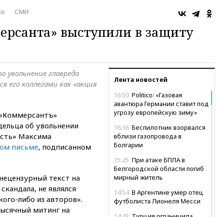
во
СМИ
ерсанта» выступили в защиту
о увольнение главреда
Лента новостей
я его коллегами как «акция
16:50
Politico: «Газовая
авантюра Германии ставит под
угрозу европейскую зиму»
 «Коммерсантъ»
ельца об увольнении
16:16
Беспилотник взорвался
асть» Максима
вблизи газопровода в
Болгарии
ом письме
, подписанном
15:25
При атаке БПЛА в
Белгородской области погиб
нецензурный текст на
мирный житель
скандала, не являлся
14:54
В Аргентине умер отец
кого-либо из авторов».
футболиста Лионеля Месси
ысячный митинг на
14:43
Турция ограничила