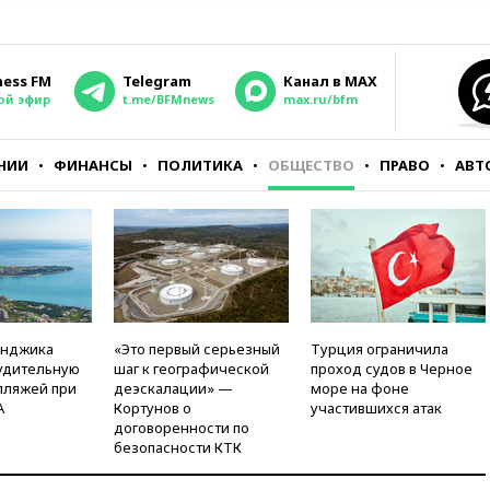
ness FM
Telegram
Канал в MAX
ой эфир
t.me/BFMnews
max.ru/bfm
НИИ
ФИНАНСЫ
ПОЛИТИКА
ОБЩЕСТВО
ПРАВО
АВТ
енджика
«Это первый серьезный
Турция ограничила
удительную
шаг к географической
проход судов в Черное
пляжей при
деэскалации» —
море на фоне
А
Кортунов о
участившихся атак
договоренности по
безопасности КТК