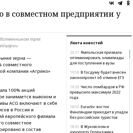
 в совместном предприятии у
обственником трех
Лента новостей
вейцарии
20:27
Ямпольская призвала
рынке зерна —
оптимизировать олимпиады
для поступления в вузы
% совместного
ой компании «Агрико»
19:58
В Госдуму будет внесен
законопроект об отмене ЕГЭ
19:20
Число ломбардов в РФ
ала 100% акций
превысило максимум 2022
ое занимается вывозом и
года
тивы ACG включают в себя
18:50
Euractiv: восток
исов в России и
Финляндии приходит в упадок
й европейского филиала
без российских туристов
то совместное
18:35
В Жуковском и
рировано в состав
аэропорту Геленджика