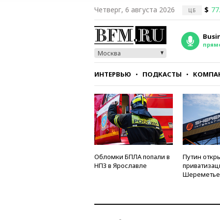
Четверг, 6 августа 2026
$
77
ЦБ
Busi
прям
Москва
ИНТЕРВЬЮ
ПОДКАСТЫ
КОМПА
СТИЛЬ
ТЕСТЫ
Обломки БПЛА попали в
Путин откры
НПЗ в Ярославле
приватизац
Шереметье