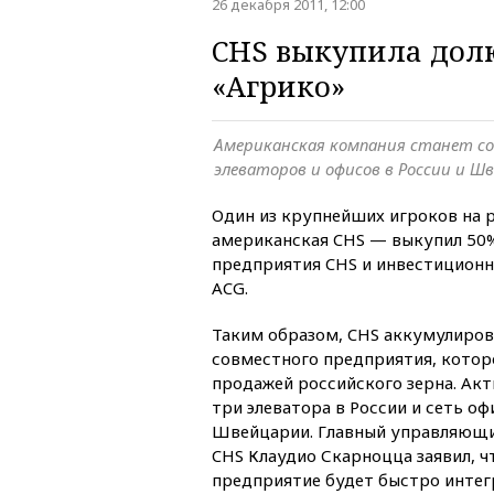
26 декабря 2011, 12:00
CHS выкупила долю
«Агрико»
Американская компания станет с
элеваторов и офисов в России и Ш
Один из крупнейших игроков на 
американская CHS — выкупил 50
предприятия CHS и инвестиционн
ACG.
Таким образом, CHS аккумулиров
совместного предприятия, котор
продажей российского зерна. Ак
три элеватора в России и сеть оф
Швейцарии. Главный управляющи
CHS Клаудио Скарноцца заявил, ч
предприятие будет быстро интег