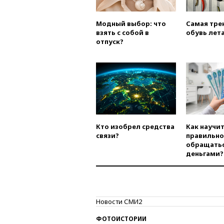
Модный выбор: что
Самая тре
взять с собой в
обувь лета
отпуск?
Кто изобрел средства
Как научи
связи?
правильно
обращатьс
деньгами?
Новости СМИ2
ФОТОИСТОРИИ