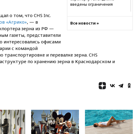
введены ограничения
18:21
Зюганов присоединился
ал о том, что CHS Inc.
к критике «Яблока»
ов «Агрико»
, — в
Все новости »
экпортера зерна из РФ —
18:15
Четыре человека
пострадали при атаках ВСУ на
ным газеты, представители
Белгородскую область
о интересовались офисами
арии с командой
18:00
Совет мира выбрал
подрядчика для
о транспортировке и перевалке зерна. CHS
строительства военной базы в
аструктуре по хранению зерна в Краснодарском и
Газе
17:50
Миронов призвал снять
«Яблоко» с выборов в Госдуму
17:45
Правительство получит
«золотую акцию» в
управлении аэропортом
Шереметьево
17:35
Шесть человек
пострадали при ударе ВСУ по
автобусу в Запорожской
области