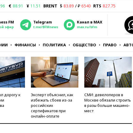
.96
€
88.91
¥
11.51
BRENT
$
83.89
/ ₽
6540
RTS
827.75
ness FM
Telegram
Канал в MAX
ой эфир
t.me/BFMnews
max.ru/bfm
НИИ
ФИНАНСЫ
ПОЛИТИКА
ОБЩЕСТВО
ПРАВО
АВТ
л дорогу к
Эксперт объяснил, как
СМИ: девелоперов в
ии
избежать сбоев из-за
Москве обязали строить
ва
российских
в разы больше машино-
сертификатов при
мест
онлайн-оплате