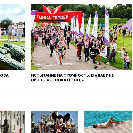
15:35
Два человека погибли
при атаках дронов ВСУ в
Брянской области
15:15
В половине штатов США
зафиксирована вспышка
сальмонеллеза
14:57
Жара в Европе может
нанести ущерб экономике в
размере €800 млрд
14:49
Пентагон озаботился
критикой Трампа по поводу
дефицита боеприпасов
ЛОВА!
ИСПЫТАНИЕ НА ПРОЧНОСТЬ: В АЛАБИНЕ
ПРОШЛА «ГОНКА ГЕРОЕВ»
14:40
В Германии задержан
украинец за шпионаж на
оборонном предприятии
14:21
АТОР сообщила о
снижении цен на авиабилеты
в России
14:19
Масштабный сбой
произошел в рунете