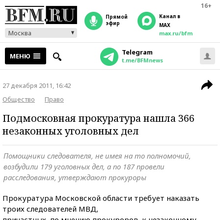
16+
Канал в
прямой
эфир
MAX
Москва
max.ru/bfm
Telegram
МЕНЮ
t.me/BFMnews
27 декабря 2011, 16:42
Общество
Право
Подмосковная прокуратура нашла 366
незаконных уголовных дел
Помощники следователя, не имея на то полномочий,
возбудили 179 уголовных дел, а по 187 провели
расследования, утверждают прокуроры
Прокуратура Московской области требует наказать
троих следователей МВД,
причастных, по мнению прокуроров, к незаконному