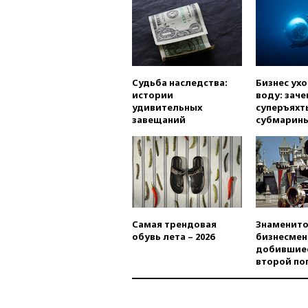
Судьба наследства:
Бизнес ух
истории
воду: заче
удивительных
суперъяхт
завещаний
субмарин
Самая трендовая
Знаменито
обувь лета – 2026
бизнесмен
добившиес
второй по