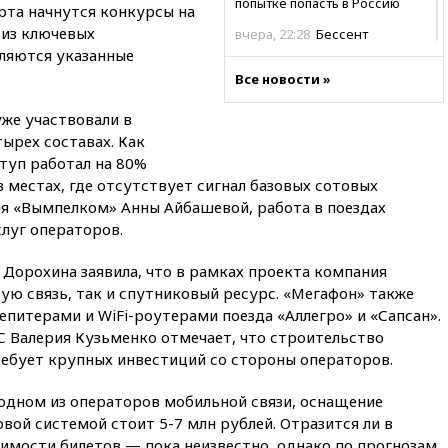
попытке попасть в Россию
арта начнутся конкурсы на
 из ключевых
вчера, 22:28
Бессент
анонсировал скорое
ляются указанные
соглашение о прекращении
Все новости »
огня США и Ирана
же участвовали в
вчера, 22:15
Три человека
получили ножевые ранения
тырех составах. Как
при нападении в Чехии
туп работал на 80%
в местах, где отсутствует сигнал базовых сотовых
вчера, 22:00
Путин поручил
выделить средства на новые
ля «Вымпелком» Анны Айбашевой, работа в поездах
РЛС для Белгородской
луг операторов.
области
Дорохина заявила, что в рамках проекта компания
вчера, 21:56
The Atlantic: Маск
отказал Украине в
ую связь, так и спутниковый ресурс. «Мегафон» также
использовании Starlink для
питерами и WiFi-роутерами поезда «Аллегро» и «Сапсан».
атак вглубь РФ
С Валерия Кузьменко отмечает, что строительство
вчера, 21:35
После пожара на
ребует крупных инвестиций со стороны операторов.
складе в Брянске возбудили
уголовное дело
 одном из операторов мобильной связи, оснащение
вой системой стоит 5-7 млн рублей. Отразится ли в
вчера, 21:26
Лидеры сборной
РФ по гимнастике получили
имости билетов — пока неизвестно, однако по прогнозам