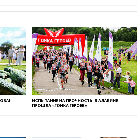
погибла во Французских
Альпах
вчера, 19:00
Открытое
горение на складе в Брянске
ликвидировано
вчера, 18:55
Минобороны
отчиталось об ударах по двум
украинским сухогрузам в
Черном море
вчера, 18:47
Школьники из РФ
стали абсолютными
чемпионами на олимпиаде по
ИИ
вчера, 18:39
Два человека
погибли в результате удара
ЛОВА!
ИСПЫТАНИЕ НА ПРОЧНОСТЬ: В АЛАБИНЕ
ВСУ по многоэтажке в Керчи
ПРОШЛА «ГОНКА ГЕРОЕВ»
вчера, 18:25
Беспилотник
атаковал турецкий сухогруз у
побережья Новороссийска
вчера, 18:18
Товарооборот
Китая и России вырос в этом