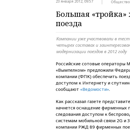
23 января 2012, 09:57
Общество
Большая «тройка» 
поезда
Компании уже участвовали в тест
четырех составах и заинтересова
модернизации поездов в 2012 году
Российские сотовые операторы М
«Вымпелком» предложили Федера
компании (ФПК) обеспечить поез
доступом к Интернету и спутник
сообщают
«Ведомости»
.
Как рассказал газете представит
начнется оснащение фирменных п
следования доступом к беспров
системам мобильной связи 2G и 3
компании РЖД 89 фирменных пое