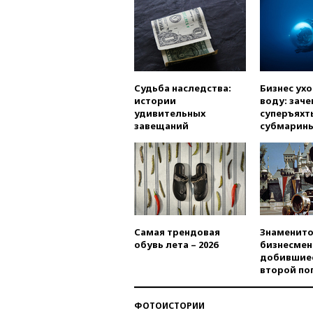
Судьба наследства:
Бизнес ух
истории
воду: заче
удивительных
суперъяхт
завещаний
субмарин
Самая трендовая
Знаменито
обувь лета – 2026
бизнесмен
добившиес
второй по
ФОТОИСТОРИИ