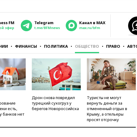
ness FM
Telegram
Канал в MAX
ой эфир
t.me/BFMnews
max.ru/bfm
НИИ
ФИНАНСЫ
ПОЛИТИКА
ОБЩЕСТВО
ПРАВО
АВТ
Дрон снова повредил
Туристы не могут
рование
турецкий сухогруз у
вернуть деньги за
еки есть,
берегов Новороссийска
отмененный отдых в
у банков нет
Крыму, а отельеры
просят отсрочку