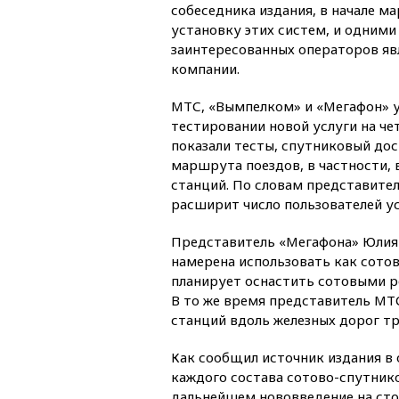
собеседника издания, в начале м
установку этих систем, и одними
заинтересованных операторов яв
компании.
МТС, «Вымпелком» и «Мегафон» у
тестировании новой услуги на че
показали тесты, спутниковый дос
маршрута поездов, в частности, 
станций. По словам представите
расширит число пользователей ус
Представитель «Мегафона» Юлия 
намерена использовать как сотов
планирует оснастить сотовыми ре
В то же время представитель МТ
станций вдоль железных дорог т
Как сообщил источник издания в
каждого состава сотово-спутнико
дальнейшем нововведение на сто