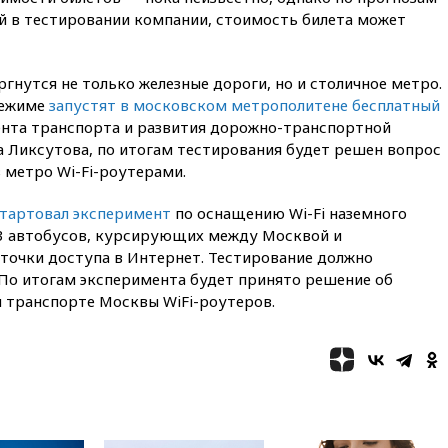
официальный отказ в визах от
 в тестировании компании, стоимость билета может
Хорватии
вчера, 21:15
Пентагон
опубликовал 16 новых видео с
гнутся не только железные дороги, но и столичное метро.
НЛО
режиме
запустят в московском метрополитене бесплатный
ента транспорта и развития дорожно-транспортной
вчера, 21:00
На границе
Украины с Польшей скопилось
Ликсутова, по итогам тестирования будет решен вопрос
свыше 6,5 тысячи грузовиков
 метро Wi-Fi-роутерами.
вчера, 20:53
Швыдкой:
тартовал эксперимент
по оснащению Wi-Fi наземного
«Интервидение» точно
пройдет в 2026 году
13 автобусов, курсирующих между Москвой и
 точки доступа в Интернет. Тестирование должно
вчера, 20:45
ПВО за день
 По итогам эксперимента будет принято решение об
сбила еще 75 украинских
беспилотников над Россией
 транспорте Москвы WiFi-роутеров.
вчера, 20:35
Велосипедист
погиб при атаке FPV-дрона в
Белгородской области
вчера, 20:30
Лидию Невзорову
заочно арестовали по делу о
финансировании