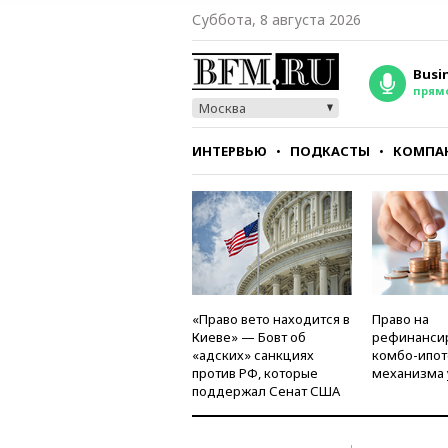
Суббота, 8 августа 2026
Busi
прям
Москва
ИНТЕРВЬЮ
ПОДКАСТЫ
КОМПА
СТИЛЬ
ТЕСТЫ
«Право вето находится в
Право на
Киеве» — Бовт об
рефинанси
«адских» санкциях
комбо-ипот
против РФ, которые
механизма 
поддержал Сенат США