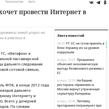
Технологии
Авто
хочет провести Интернет в
ировании новой услуги на
Лента новостей
ны в участии в
00:30
FT: ЕС не готов принять в
блок Украину из-за уровня
коррупции
ТС, «Мегафон» и
льной пассажирской
вчера, 23:35
Лукашенко
да дальнего следования
объяснил экономическую
выгоду безвизового режима с
овой сотовой связью,
ЕС
вчера, 22:59
На башню
ель ФПК, в конце 2012 года
ресторана «Армения» в
Москве вернут утраченную
оездов дальнего
скульптуру балерины
одному Интернету и
G. Всего у дочерней
вчера, 22:45
Литовец
протаранил погранпункт при
здов. По словам