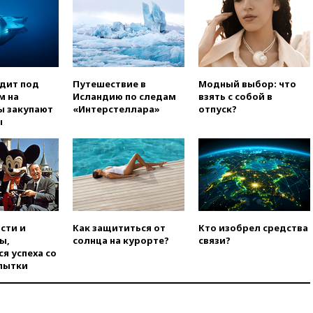
экстремизма
вчера, 20:20
Суд США
постановил остановить
строительство бального зала в
Белом доме
вчера, 20:15
Сенат США
одит под
Путешествие в
Модный выбор: что
одобрил ужесточение
м на
Исландию по следам
взять с собой в
санкций против России и
ы закупают
«Интерстеллара»
отпуск?
Ирана
ы
вчера, 20:00
СК возбудил дело
против журналистки Катерины
Гордеевой о фейках о ВС
России
вчера, 19:45
ISU предоставил
нейтральный статус
фигуристкам Валиевой и
сти и
Как защититься от
Кто изобрел средства
Трусовой
ы,
солнца на курорте?
связи?
я успеха со
вчера, 19:35
Зеленский
пытки
впервые совершил
официальный визит в Сербию
вчера, 19:19
Россиянка