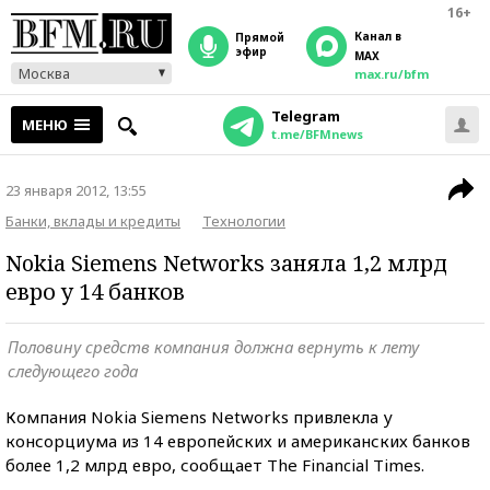
16+
Канал в
прямой
эфир
MAX
Москва
max.ru/bfm
Telegram
МЕНЮ
t.me/BFMnews
23 января 2012, 13:55
Банки, вклады и кредиты
Технологии
Nokia Siemens Networks заняла 1,2 млрд
евро у 14 банков
Половину средств компания должна вернуть к лету
следующего года
Компания Nokia Siemens Networks привлекла у
консорциума из 14 европейских и американских банков
более 1,2 млрд евро, сообщает The Financial Times.