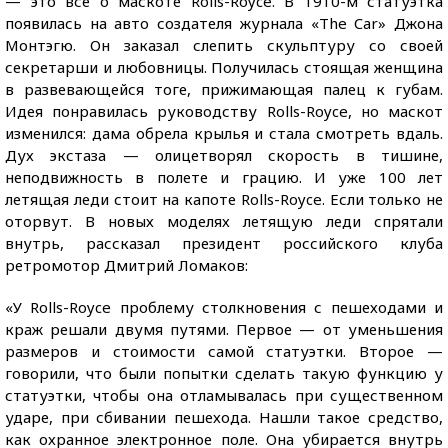
— это всё о маскоте Rolls-Royce. В 1910-м статуэтка
появилась на авто создателя журнала «The Car» Джона
Монтэгю. Он заказал слепить скульптуру со своей
секретарши и любовницы. Получилась стоящая женщина
в развевающейся тоге, прижимающая палец к губам.
Идея понравилась руководству Rolls-Royce, но маскот
изменился: дама обрела крылья и стала смотреть вдаль.
Дух экстаза — олицетворял скорость в тишине,
неподвижность в полете и грацию. И уже 100 лет
летящая леди стоит на капоте Rolls-Royce. Если только не
оторвут. В новых моделях летящую леди спрятали
внутрь, рассказал президент российского клуба
ретромотор Дмитрий Ломаков:
«У Rolls-Royce проблему столкновения с пешеходами и
краж решали двумя путями. Первое — от уменьшения
размеров и стоимости самой статуэтки. Второе —
говорили, что были попытки сделать такую функцию у
статуэтки, чтобы она отламывалась при существенном
ударе, при сбивании пешехода. Нашли такое средство,
как охранное электронное поле. Она убирается внутрь