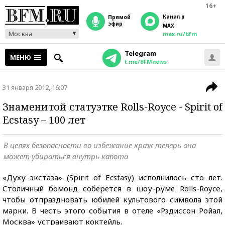
16+
Канал в
прямой
эфир
MAX
Москва
max.ru/bfm
Telegram
МЕНЮ
t.me/BFMnews
31 января 2012, 16:07
Знаменитой статуэтке Rolls-Royce - Spirit of
Ecstasy – 100 лет
В целях безопасности во избежание краж теперь она
может убираться внутрь капота
«Духу экстаза» (Spirit of Ecstasy) исполнилось сто лет.
Столичный бомонд соберется в шоу-руме Rolls-Royce,
чтобы отпраздновать юбилей культового символа этой
марки. В честь этого события в отеле «Рэдиссон Ройал,
Москва» устраивают коктейль.