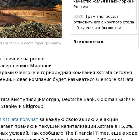
качество жилья в Нью-Йорке и
России
02:30
Трамп попросил
отпустить его с круглого стола
в Госдепе, чтобы «вести
войну»
Все новости »
01:35
Мигрант погиб при
rata теперь вместе будут добывать
попытке попасть из Марокко в
Сеуту на параплане
т слияние на рынке
00:30
FT: ЕС не готов принять в
 завершению. Мировой
блок Украину из-за уровня
рами Glencore и горнорудная компания Xstrata сегодня
коррупции
нии. Новая компания будет называться Glencore Xstrata
вчера, 23:35
Лукашенко
объяснил экономическую
выгоду безвизового режима с
rata выступили JPMorgan, Deutsche Bank, Goldman Sachs и
ЕС
tanley и Citigroup.
вчера, 22:59
На башню
ресторана «Армения» в
Xstrata получат
за каждую свою акцию 2,8 акции
Москве вернут утраченную
агает премию к текущей капитализации Xstrata в 15,2%,
скульптуру балерины
х условий. Как сообщало The Financial Times, еще в ходе
вчера, 22:45
Литовец
ации составлял 2,7 акции, 1 февраля — 2,59 акции