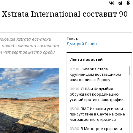
Xstrata International составит 90
Текст:
вающая Xstrata все-таки
Дмитрий Ланин
 новой компании составит
ет четвертое место среди
Лента новостей
07:30
Нигерия стала
крупнейшим поставщиком
авиатоплива в Европу
06:30
США и Колумбия
обсуждают координацию
усилий против наркотрафика
05:30
ВМС Испании усилили
присутствие в Сеуте на фоне
миграционного кризиса
03:30
В Минстрое сравнили