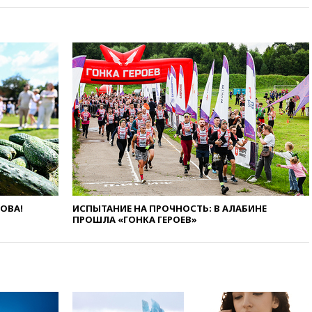
вчера, 18:18
Товарооборот
Китая и России вырос в этом
году более чем на четверть
вчера, 17:55
Мужчина получил
ранения при атаке дрона на
Белгородскую область
вчера, 17:48
Bloomberg:
авиакомпании США обязали
проверить самолеты Boeing на
наличие трещин
вчера, 17:35
В Казани
пятилетний ребенок погиб при
падении из окна десятого
этажа
ЛОВА!
ИСПЫТАНИЕ НА ПРОЧНОСТЬ: В АЛАБИНЕ
вчера, 17:17
Bloomberg:
ПРОШЛА «ГОНКА ГЕРОЕВ»
киберкомандование США
расследует серию
самоубийств своих служащих
вчера, 17:00
Сняты
ограничения на полеты в
аэропорту Геленджика