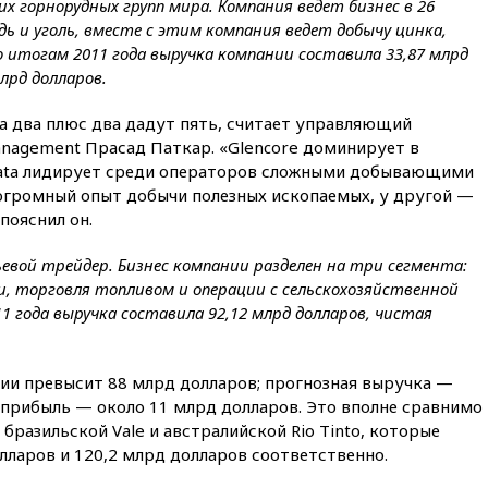
вчера, 21:26
Лидеры сборной
их горнорудных групп мира. Компания ведет бизнес в 26
РФ по гимнастике получили
ь и уголь, вместе с этим компания ведет добычу цинка,
официальный отказ в визах от
о итогам 2011 года выручка компании составила 33,87 млрд
Хорватии
лрд долларов.
вчера, 21:15
Пентагон
опубликовал 16 новых видео с
ata два плюс два дадут пять, считает управляющий
НЛО
anagement Прасад Паткар. «Glencore доминирует в
вчера, 21:00
На границе
rata лидирует среди операторов сложными добывающими
Украины с Польшей скопилось
 огромный опыт добычи полезных ископаемых, у другой —
свыше 6,5 тысячи грузовиков
пояснил он.
вчера, 20:53
Швыдкой:
«Интервидение» точно
ьевой трейдер. Бизнес компании разделен на три сегмента:
пройдет в 2026 году
, торговля топливом и операции с сельскохозяйственной
11 года выручка составила 92,12 млрд долларов, чистая
вчера, 20:45
ПВО за день
сбила еще 75 украинских
беспилотников над Россией
и превысит 88 млрд долларов; прогнозная выручка —
вчера, 20:35
Велосипедист
 прибыль — около 11 млрд долларов. Это вполне сравнимо
погиб при атаке FPV-дрона в
Белгородской области
разильской Vale и австралийской Rio Tinto, которые
лларов и 120,2 млрд долларов соответственно.
вчера, 20:30
Лидию Невзорову
заочно арестовали по делу о