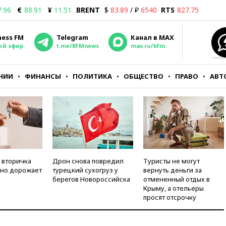
7.96
€
88.91
¥
11.51
BRENT
$
83.89
/ ₽
6540
RTS
827.75
ness FM
Telegram
Канал в MAX
ой эфир
t.me/BFMnews
max.ru/bfm
НИИ
ФИНАНСЫ
ПОЛИТИКА
ОБЩЕСТВО
ПРАВО
АВТ
 вторичка
Дрон снова повредил
Туристы не могут
но дорожает
турецкий сухогруз у
вернуть деньги за
берегов Новороссийска
отмененный отдых в
Крыму, а отельеры
просят отсрочку