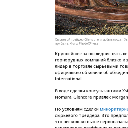
Сырьевой трейдер Glencore и добывающая Xst
прибыль. Фото: PhotoXPress
Крупнейшее за последние пять ле
горнорудных компаний близко к
лидер в торговле сырьевыми това
официально объявили об объедине
International.
В ходе сделки консультантами Xst
Nomura. Glencore привлек Morgan S
По условиям сделки
миноритарии 
сырьевого трейдера. Это предпол
что несколько выше первоначальны
переговоров коэффициент конверт