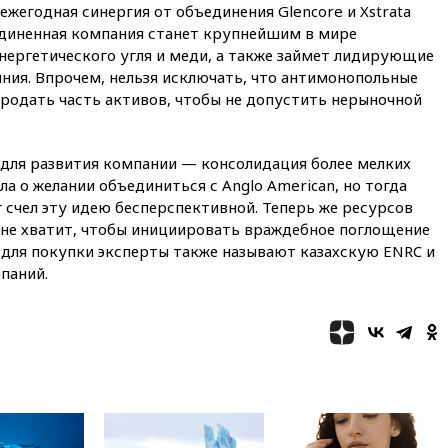
финансировании
жегодная синергия от объединения Glencore и Xstrata
экстремизма
единенная компания станет крупнейшим в мире
нергетического угля и меди, а также займет лидирующие
вчера, 20:20
Суд США
ния. Впрочем, нельзя исключать, что антимонопольные
постановил остановить
строительство бального зала в
родать часть активов, чтобы не допустить нерыночной
Белом доме
вчера, 20:15
Сенат США
одобрил ужесточение
для развития компании — консолидация более мелких
санкций против России и
яла о желании объединиться с Anglo American, но тогда
Ирана
 счел эту идею бесперспективной. Теперь же ресурсов
полне хватит, чтобы инициировать враждебное поглощение
вчера, 20:00
СК возбудил дело
против журналистки Катерины
 для покупки эксперты также называют казахскую ENRC и
Гордеевой о фейках о ВС
паний.
России
вчера, 19:45
ISU предоставил
нейтральный статус
фигуристкам Валиевой и
Трусовой
вчера, 19:35
Зеленский
впервые совершил
официальный визит в Сербию