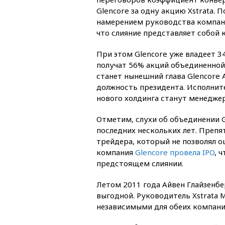
Glencore за одну акцию Xstrata.
намерением руководства компаний
что слияние представляет собой
При этом Glencore уже владеет 3
получат 56% акций объединенной
станет нынешний глава Glencore 
должность президента. Исполни
нового холдинга станут менеджер
Отметим, слухи об объединении G
последних нескольких лет. Препя
трейдера, который не позволял о
компания
Glencore провела IPO
, 
предстоящем слиянии.
Летом 2011 года Айвен Глайзенбер
выгодной. Руководитель Xstrata 
независимыми для обеих компани