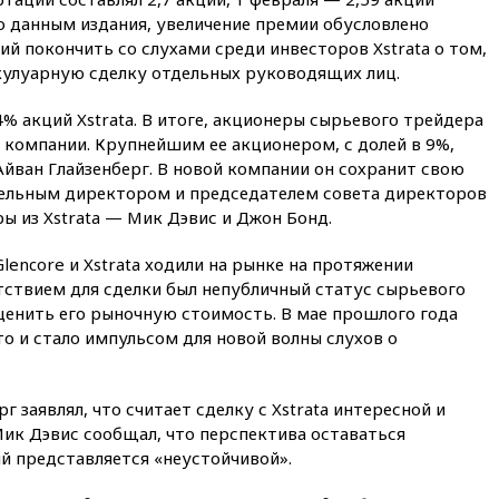
протаранил погранпункт при
 По данным издания, увеличение премии обусловлено
попытке попасть в Россию
 покончить со слухами среди инвесторов Xstrata о том,
вчера, 22:28
Бессент
 кулуарную сделку отдельных руководящих лиц.
анонсировал скорое
соглашение о прекращении
4% акций Xstrata. В итоге, акционеры сырьевого трейдера
огня США и Ирана
 компании. Крупнейшим ее акционером, с долей в 9%,
вчера, 22:15
Три человека
Айван Глайзенберг. В новой компании он сохранит свою
получили ножевые ранения
тельным директором и председателем совета директоров
при нападении в Чехии
ы из Xstrata — Мик Дэвис и Джон Бонд.
вчера, 22:00
Путин поручил
выделить средства на новые
lencore и Xstrata ходили на рынке на протяжении
РЛС для Белгородской
тствием для сделки был непубличный статус сырьевого
области
ценить его рыночную стоимость. В мае прошлого года
вчера, 21:56
The Atlantic: Маск
что и стало импульсом для новой волны слухов о
отказал Украине в
использовании Starlink для
атак вглубь РФ
г заявлял, что считает сделку с Xstrata интересной и
вчера, 21:35
После пожара на
Мик Дэвис сообщал, что перспектива оставаться
складе в Брянске возбудили
й представляется «неустойчивой».
уголовное дело