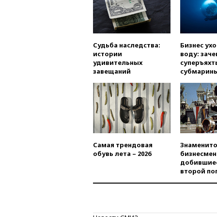
Судьба наследства:
Бизнес ух
истории
воду: заче
удивительных
суперъяхт
завещаний
субмарин
Самая трендовая
Знаменито
обувь лета – 2026
бизнесмен
добившиес
второй по