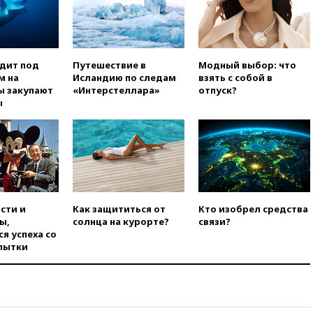
вчера, 19:19
Россиянка
погибла во Французских
Альпах
вчера, 19:00
Открытое
одит под
Путешествие в
Модный выбор: что
горение на складе в Брянске
м на
Исландию по следам
взять с собой в
ликвидировано
ы закупают
«Интерстеллара»
отпуск?
ы
вчера, 18:55
Минобороны
отчиталось об ударах по двум
украинским сухогрузам в
Черном море
вчера, 18:47
Школьники из РФ
стали абсолютными
чемпионами на олимпиаде по
ИИ
сти и
Как защититься от
Кто изобрел средства
ы,
солнца на курорте?
связи?
вчера, 18:39
Два человека
я успеха со
погибли в результате удара
пытки
ВСУ по многоэтажке в Керчи
вчера, 18:25
Беспилотник
атаковал турецкий сухогруз у
побережья Новороссийска