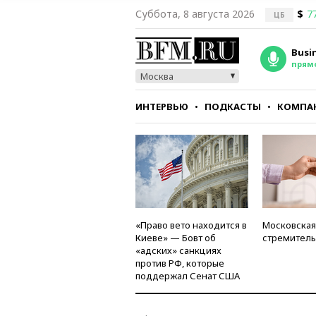
Суббота, 8 августа 2026
$
7
ЦБ
Busi
прям
Москва
ИНТЕРВЬЮ
ПОДКАСТЫ
КОМПА
СТИЛЬ
ТЕСТЫ
«Право вето находится в
Московская
Киеве» — Бовт об
стремитель
«адских» санкциях
против РФ, которые
поддержал Сенат США