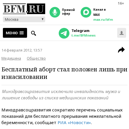
16+
Канал в
прямой
эфир
MAX
Москва
max.ru/bfm
Telegram
МЕНЮ
t.me/BFMnews
14 февраля 2012, 13:57
Медицина
Общество
Бесплатный аборт стал положен лишь при
изнасиловании
Минздравсоцразвития исключило инвалидность мужа и
лишение свободы из списка медицинских показаний
Минздравсоцразвития сократило перечень социальных
показаний для бесплатного прерывания нежелательной
беременности, сообщает
РИА «Новости»
.