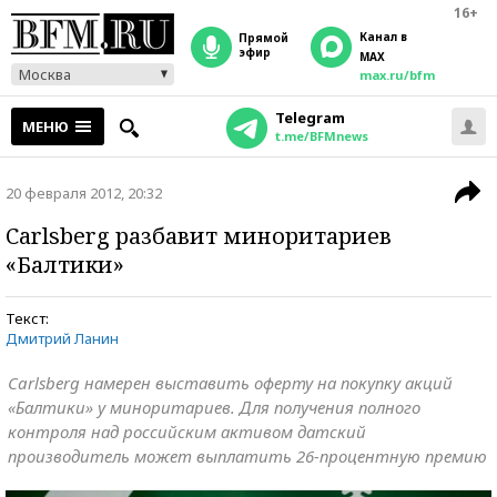
16+
Канал в
прямой
эфир
MAX
Москва
max.ru/bfm
Telegram
МЕНЮ
t.me/BFMnews
20 февраля 2012, 20:32
Carlsberg разбавит миноритариев
«Балтики»
Текст:
Дмитрий Ланин
Carlsberg намерен выставить оферту на покупку акций
«Балтики» у миноритариев. Для получения полного
контроля над российским активом датский
производитель может выплатить 26-процентную премию