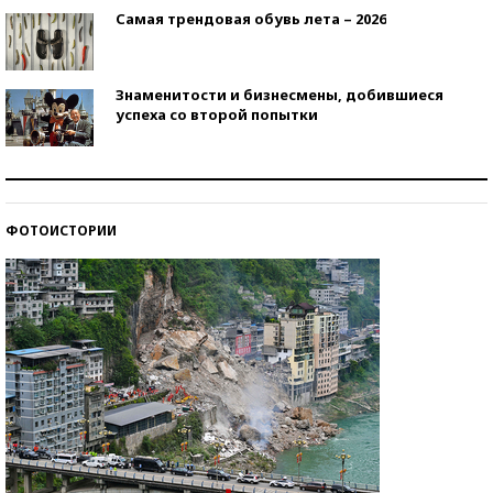
Самая трендовая обувь лета – 2026
Знаменитости и бизнесмены, добившиеся
успеха со второй попытки
Как защититься от солнца на курорте?
ФОТОИСТОРИИ
Кто изобрел средства связи?