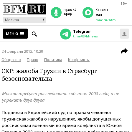
16+
Канал в
прямой
эфир
MAX
Москва
max.ru/bfm
Telegram
МЕНЮ
t.me/BFMnews
24 февраля 2012, 10:29
Общество
Право
Политика
Конфликты
СКР: жалоба Грузии в Страсбург
безосновательна
Москва требует расследовать события 2008 года, а не
упрекать друг друга
Поданная в Европейский суд по правам человека
грузинская жалоба о нарушениях, якобы допущенных
российскими военными во время конфликта в Южной
Осетии в 2008 году, не соответствует действительности,