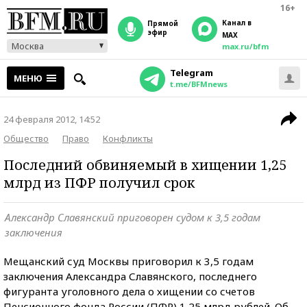
16+
Канал в
прямой
эфир
MAX
Москва
max.ru/bfm
Telegram
МЕНЮ
t.me/BFMnews
24 февраля 2012, 14:52
Общество
Право
Конфликты
Последний обвиняемый в хищении 1,25
млрд из ПФР получил срок
Александр Славянский приговорен судом к 3,5 годам
заключения
Мещанский суд Москвы приговорил к 3,5 годам
заключения Александра Славянского, последнего
фигуранта уголовного дела о хищении со счетов
Пенсионного фонда России (ПФР) 1,25 млрд рублей. Об