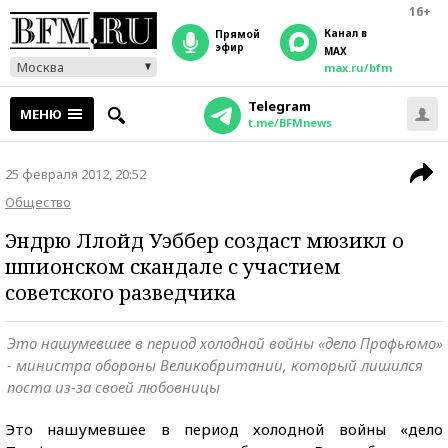
16+
Канал в
прямой
эфир
MAX
Москва
max.ru/bfm
Telegram
МЕНЮ
t.me/BFMnews
25 февраля 2012, 20:52
Общество
Эндрю Ллойд Уэббер создаст мюзикл о
шпионском скандале с участием
советского разведчика
Это нашумевшее в период холодной войны «дело Профьюмо»
- министра обороны Великобритании, который лишился
поста из-за своей любовницы
Это нашумевшее в период холодной войны «дело