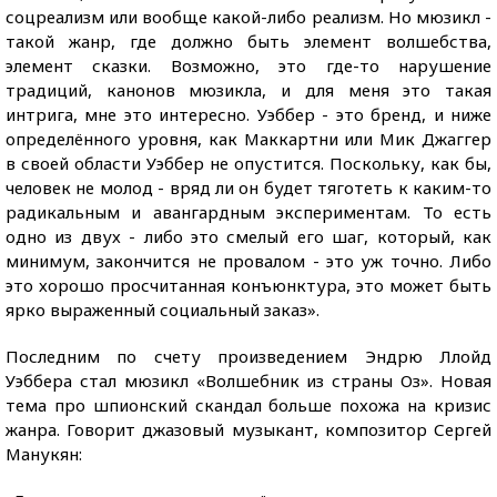
соцреализм или вообще какой-либо реализм. Но мюзикл -
такой жанр, где должно быть элемент волшебства,
элемент сказки. Возможно, это где-то нарушение
традиций, канонов мюзикла, и для меня это такая
интрига, мне это интересно. Уэббер - это бренд, и ниже
определённого уровня, как Маккартни или Мик Джаггер
в своей области Уэббер не опустится. Поскольку, как бы,
человек не молод - вряд ли он будет тяготеть к каким-то
радикальным и авангардным экспериментам. То есть
одно из двух - либо это смелый его шаг, который, как
минимум, закончится не провалом - это уж точно. Либо
это хорошо просчитанная конъюнктура, это может быть
ярко выраженный социальный заказ».
Последним по счету произведением Эндрю Ллойд
Уэббера стал мюзикл «Волшебник из страны Оз». Новая
тема про шпионский скандал больше похожа на кризис
жанра. Говорит джазовый музыкант, композитор Сергей
Манукян: