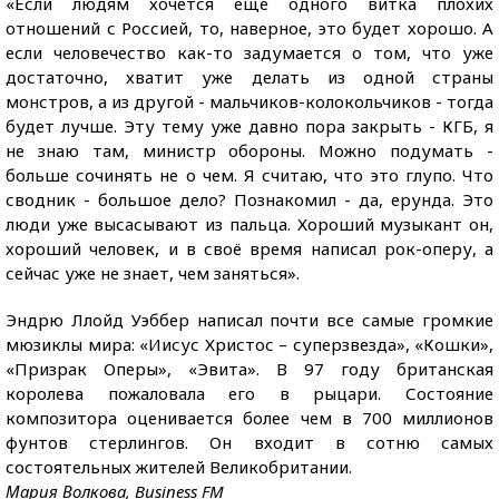
«Если людям хочется ещё одного витка плохих
отношений с Россией, то, наверное, это будет хорошо. А
если человечество как-то задумается о том, что уже
достаточно, хватит уже делать из одной страны
монстров, а из другой - мальчиков-колокольчиков - тогда
будет лучше. Эту тему уже давно пора закрыть - КГБ, я
не знаю там, министр обороны. Можно подумать -
больше сочинять не о чем. Я считаю, что это глупо. Что
сводник - большое дело? Познакомил - да, ерунда. Это
люди уже высасывают из пальца. Хороший музыкант он,
хороший человек, и в своё время написал рок-оперу, а
сейчас уже не знает, чем заняться».
Эндрю Ллойд Уэббер написал почти все самые громкие
мюзиклы мира: «Иисус Христос – суперзвезда», «Кошки»,
«Призрак Оперы», «Эвита». В 97 году британская
королева пожаловала его в рыцари. Состояние
композитора оценивается более чем в 700 миллионов
фунтов стерлингов. Он входит в сотню самых
состоятельных жителей Великобритании.
Мария Волкова, Business FM