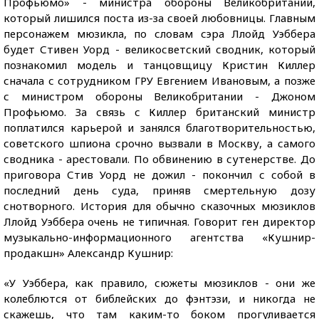
Профьюмо» - министра обороны Великобритании,
который лишился поста из-за своей любовницы. Главным
персонажем мюзикла, по словам сэра Ллойд Уэббера
будет Стивен Уорд - великосветский сводник, который
познакомил модель и танцовщицу Кристин Киллер
сначала с сотрудником ГРУ Евгением Ивановым, а позже
с министром обороны Великобритании - Джоном
Профьюмо. За связь с Киллер британский министр
поплатился карьерой и занялся благотворительностью,
советского шпиона срочно вызвали в Москву, а самого
сводника - арестовали. По обвинению в сутенерстве. До
приговора Стив Уорд не дожил - покончил с собой в
последний день суда, приняв смертельную дозу
снотворного. История для обычно сказочных мюзиклов
Ллойд Уэббера очень не типичная. Говорит ген директор
музыкально-информационного агентства «Кушнир-
продакшн» Александр Кушнир:
«У Уэббера, как правило, сюжеты мюзиклов - они же
колеблются от библейских до фэнтэзи, и никогда не
скажешь, что там каким-то боком прогуливается