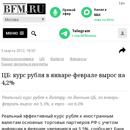
16+
Канал в
прямой
эфир
MAX
Москва
max.ru/bfm
Telegram
МЕНЮ
t.me/BFMnews
5 марта 2012, 18:30
Макроэкономика
ЦБ
Валюта
Финансы
Банки, вклады и кредиты
ЦБ: курс рубля в январе-феврале вырос на
4,2%
Реальный курс рубля к доллару, по данным ЦБ, за январь-
февраль вырос на 5,3%, к евро - на 6,0%
Реальный эффективный курс рубля к иностранным
валютам основных торговых партнеров РФ с учетом
инфляции в феврале увеличился на 3,5%, сообщает Банк