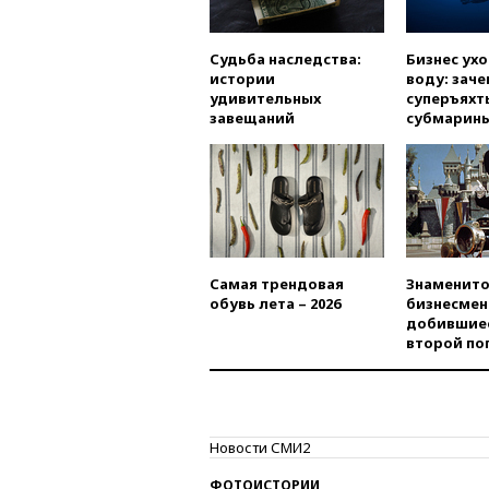
Судьба наследства:
Бизнес ух
истории
воду: заче
удивительных
суперъяхт
завещаний
субмарин
Самая трендовая
Знаменито
обувь лета – 2026
бизнесмен
добившиес
второй по
Новости СМИ2
ФОТОИСТОРИИ