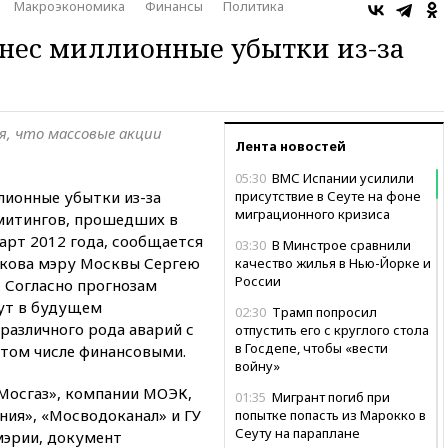
Макроэкономика
Финансы
Политика
нес миллионные убытки из-за
, что массовые акции
Лента новостей
05:30
ВМС Испании усилили
ионные убытки из-за
присутствие в Сеуте на фоне
миграционного кризиса
митингов, прошедших в
март 2012 года, сообщается
03:30
В Минстрое сравнили
юкова мэру Москвы Сергею
качество жилья в Нью-Йорке и
России
. Согласно прогнозам
ут в будущем
02:30
Трамп попросил
различного рода аварий с
отпустить его с круглого стола
в Госдепе, чтобы «вести
том числе финансовыми.
войну»
Мосгаз», компании МОЭК,
01:35
Мигрант погиб при
ния», «Мосводоканал» и ГУ
попытке попасть из Марокко в
Сеуту на параплане
мэрии, документ