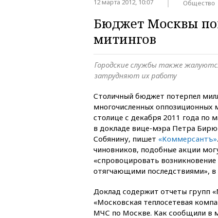
12 марта 2012, 10:07
Общество
Бюджет Москвы по
митингов
Городские службы также жалуются
затрудняют их работу
Столичный бюджет потерпел милл
многочисленных оппозиционных 
столице с декабря 2011 года по 
в докладе вице-мэра Петра Бир
Собянину, пишет
«Коммерсантъ»
чиновников, подобные акции мог
«спровоцировать возникновение 
отягчающими последствиями», в 
Доклад содержит отчеты групп «
«Московская теплосетевая компа
МЧС по Москве. Как сообщили в 