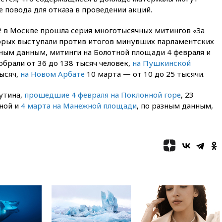
е повода для отказа в проведении акций.
вчера, 22:00
Путин поручил
выделить средства на новые
12 в Москве прошла серия многотысячных митингов «За
РЛС для Белгородской
области
орых выступали против итогов минувших парламентских
зным данным, митинги на Болотной площади 4 февраля и
вчера, 21:56
The Atlantic: Маск
обрали от 36 до 138 тысяч человек,
на Пушкинской
отказал Украине в
использовании Starlink для
тысяч,
на Новом Арбате
10 марта — от 10 до 25 тысячи.
атак вглубь РФ
утина,
прошедшие 4 февраля на Поклонной горе
, 23
вчера, 21:35
После пожара на
ной и
4 марта на Манежной площади
складе в Брянске возбудили
, по разным данным,
уголовное дело
вчера, 21:26
Лидеры сборной
РФ по гимнастике получили
официальный отказ в визах от
Хорватии
вчера, 21:15
Пентагон
опубликовал 16 новых видео с
НЛО
вчера, 21:00
На границе
Украины с Польшей скопилось