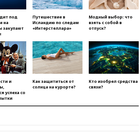
свыше 6,5 тысячи грузовиков
вчера, 20:53
Швыдкой:
«Интервидение» точно
одит под
Путешествие в
Модный выбор: что
пройдет в 2026 году
м на
Исландию по следам
взять с собой в
ы закупают
«Интерстеллара»
отпуск?
вчера, 20:45
ПВО за день
ы
сбила еще 75 украинских
беспилотников над Россией
вчера, 20:35
Велосипедист
погиб при атаке FPV-дрона в
Белгородской области
вчера, 20:30
Лидию Невзорову
заочно арестовали по делу о
сти и
Как защититься от
Кто изобрел средства
финансировании
ы,
солнца на курорте?
связи?
экстремизма
я успеха со
пытки
вчера, 20:20
Суд США
постановил остановить
строительство бального зала в
Белом доме
вчера, 20:15
Сенат США
одобрил ужесточение
санкций против России и