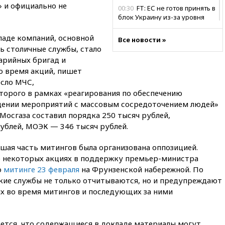
» и официально не
00:30
FT: ЕС не готов принять в
блок Украину из-за уровня
коррупции
аде компаний, основной
Все новости »
вчера, 23:35
Лукашенко
ь столичные службы, стало
объяснил экономическую
арийных бригад и
выгоду безвизового режима с
ЕС
о время акций, пишет
сло МЧС,
вчера, 22:59
На башню
торого в рамках «реагирования по обеспечению
ресторана «Армения» в
Москве вернут утраченную
дении мероприятий с массовым сосредоточением людей»
скульптуру балерины
 Мосгаза составил порядка 250 тысяч рублей,
ублей, МОЭК — 346 тысяч рублей.
вчера, 22:45
Литовец
протаранил погранпункт при
попытке попасть в Россию
шая часть митингов была организована оппозицией.
 о некоторых акциях в поддержку премьер-министра
вчера, 22:28
Бессент
о
митинге 23 февраля
на Фрунзенской набережной. По
анонсировал скорое
соглашение о прекращении
ские службы не только отчитываются, но и предупреждают
огня США и Ирана
х во время митингов и последующих за ними
вчера, 22:15
Три человека
получили ножевые ранения
при нападении в Чехии
ается, что содержащиеся в докладе материалы могут