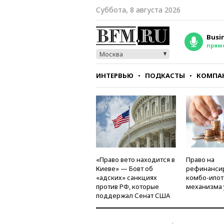
Суббота, 8 августа 2026
Busi
прям
Москва
ИНТЕРВЬЮ
ПОДКАСТЫ
КОМПА
СТИЛЬ
ТЕСТЫ
«Право вето находится в
Право на
Киеве» — Бовт об
рефинанси
«адских» санкциях
комбо-ипот
против РФ, которые
механизма 
поддержал Сенат США