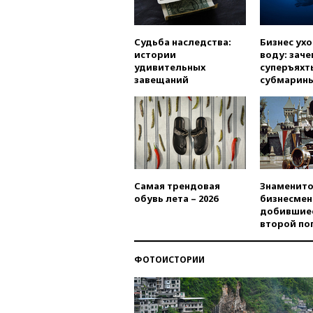
Судьба наследства:
Бизнес ух
истории
воду: заче
удивительных
суперъяхт
завещаний
субмарин
Самая трендовая
Знаменито
обувь лета – 2026
бизнесмен
добившиес
второй по
ФОТОИСТОРИИ