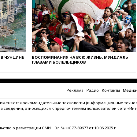
наличие трещин
вчера, 17:35
В Казани
пятилетний ребенок погиб при
падении из окна десятого
этажа
вчера, 17:17
Bloomberg:
киберкомандование США
расследует серию
самоубийств своих служащих
В ЧУНЦИНЕ
ВОСПОМИНАНИЯ НА ВСЮ ЖИЗНЬ. МУНДИАЛЬ
ГЛАЗАМИ БОЛЕЛЬЩИКОВ
вчера, 17:00
Сняты
ограничения на полеты в
аэропорту Геленджика
вчера, 16:50
В Братиславе
загорелся крупнейший НПЗ
Реклама
Радио
Контакты
Медиа-
Slovnaft
рименяются рекомендательные технологии (информационные техно
вчера, 16:45
«Яблоко» подаст
за сведений, относящихся к предпочтениям пользователей сети «Ин
иск к депутату Госдумы
Алексею Журавлеву
вчера, 16:35
Мельникова и
ьство о регистрации СМИ
Эл № ФС77-89677 от 10.06.2025 г.
еще шесть гимнастов сборной
России не получили визы на