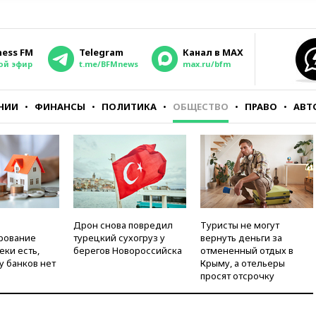
ness FM
Telegram
Канал в MAX
ой эфир
t.me/BFMnews
max.ru/bfm
НИИ
ФИНАНСЫ
ПОЛИТИКА
ОБЩЕСТВО
ПРАВО
АВТ
Дрон снова повредил
Туристы не могут
рование
турецкий сухогруз у
вернуть деньги за
еки есть,
берегов Новороссийска
отмененный отдых в
у банков нет
Крыму, а отельеры
просят отсрочку