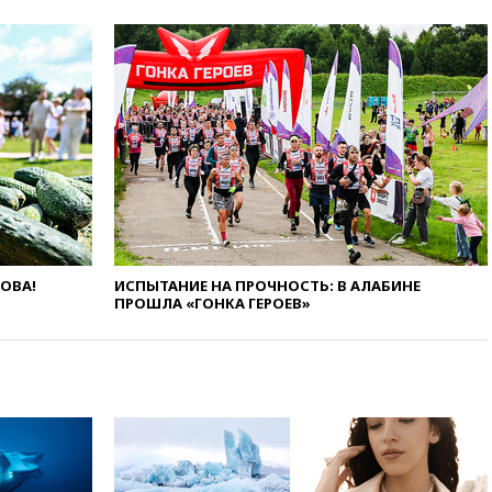
Ирана
вчера, 20:00
СК возбудил дело
против журналистки Катерины
Гордеевой о фейках о ВС
России
вчера, 19:45
ISU предоставил
нейтральный статус
фигуристкам Валиевой и
Трусовой
вчера, 19:35
Зеленский
впервые совершил
официальный визит в Сербию
ЛОВА!
ИСПЫТАНИЕ НА ПРОЧНОСТЬ: В АЛАБИНЕ
ПРОШЛА «ГОНКА ГЕРОЕВ»
вчера, 19:19
Россиянка
погибла во Французских
Альпах
вчера, 19:00
Открытое
горение на складе в Брянске
ликвидировано
вчера, 18:55
Минобороны
отчиталось об ударах по двум
украинским сухогрузам в