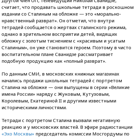
Другой член ОП, телеведущий Николай Сванидзе,
считает, что продавать школьные тетради в роскошном
издании со Сталиным на обложке — это «морально-
нравственный разврат». Он отметил, что внутри
тетрадей сообщается о жертвах сталинского режима,
однако в зрительном восприятии детей, видящих
обложку с золотым тиснением с «красивым и усатым
Сталиным», он уже становится героем. Поэтому в чисто
воспитательном плане Сванидзе рассматривает
подобную продукцию как «полный разврат».
По данным СМИ, в московских книжных магазинах
начались продажи школьных тетрадей с портретом
Сталина на обложке — они выпущены в серии «Великие
имена России» наряду с Жуковым, Кутузовым,
Королевым, Екатериной II и другими известными
историческими личностями.
Тетради с портретом Сталина вызвали негативную
реакцию и у московских властей. В эфире радиостанции
«Эхо Москвы»
председатель комиссии Мосгордумы по