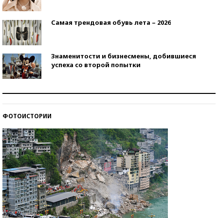
Самая трендовая обувь лета – 2026
Знаменитости и бизнесмены, добившиеся
успеха со второй попытки
Как защититься от солнца на курорте?
ФОТОИСТОРИИ
Кто изобрел средства связи?