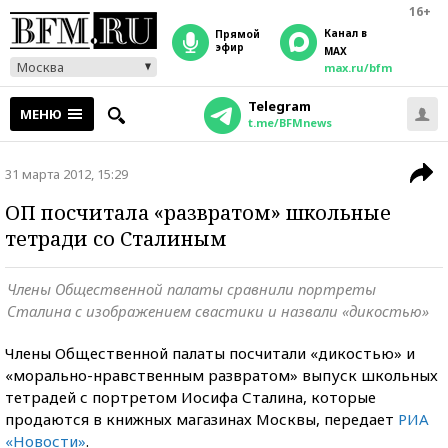
16+
Канал в
прямой
эфир
MAX
Москва
max.ru/bfm
Telegram
МЕНЮ
t.me/BFMnews
31 марта 2012, 15:29
ОП посчитала «развратом» школьные
тетради со Сталиным
Члены Общественной палаты сравнили портреты
Сталина с изображением свастики и назвали «дикостью»
Члены Общественной палаты посчитали «дикостью» и
«морально-нравственным развратом» выпуск школьных
тетрадей с портретом Иосифа Сталина, которые
продаются в книжных магазинах Москвы, передает
РИА
«Новости»
.