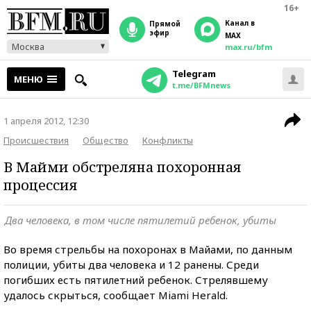
16+
Канал в
прямой
эфир
MAX
Москва
max.ru/bfm
Telegram
МЕНЮ
t.me/BFMnews
1 апреля 2012, 12:30
Происшествия
Общество
Конфликты
В Майми обстреляна похоронная
процессия
Два человека, в том числе пятилетий ребенок, убиты
Во время стрельбы на похоронах в Майами, по данным
полиции, убиты два человека и 12 ранены. Среди
погибших есть пятилетний ребенок. Стрелявшему
удалось скрыться, сообщает Miami Herald.