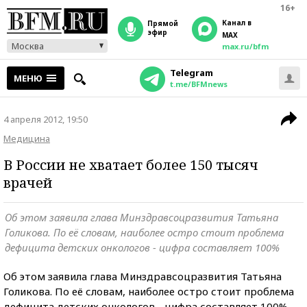
16+
Канал в
прямой
эфир
MAX
Москва
max.ru/bfm
Telegram
МЕНЮ
t.me/BFMnews
4 апреля 2012, 19:50
Медицина
В России не хватает более 150 тысяч
врачей
Об этом заявила глава Минздравсоцразвития Татьяна
Голикова. По её словам, наиболее остро стоит проблема
дефицита детских онкологов - цифра составляет 100%
Об этом заявила глава Минздравсоцразвития Татьяна
Голикова. По её словам, наиболее остро стоит проблема
дефицита детских онкологов - цифра составляет 100%,