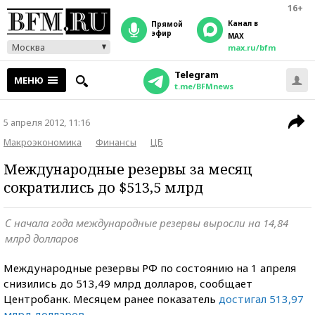
16+
Канал в
прямой
эфир
MAX
Москва
max.ru/bfm
Telegram
МЕНЮ
t.me/BFMnews
5 апреля 2012, 11:16
Макроэкономика
Финансы
ЦБ
Международные резервы за месяц
сократились до $513,5 млрд
С начала года международные резервы выросли на 14,84
млрд долларов
Международные резервы РФ по состоянию на 1 апреля
снизились до 513,49 млрд долларов, сообщает
Центробанк. Месяцем ранее показатель
достигал 513,97
млрд долларов
.