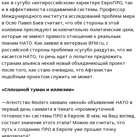
как в сугубо «антироссийском» характере ЕвроПРО, так
и в эффективности создаваемой системы. Профессор
Международного института исследований проблем мира
в Осло Павел Баев считает, что обе стороны в этой
коллизии преследуют исключительно политические цели,
которые не имеют прямого отношения к реальным
планам НАТО. Как заявил в интервью BFM.ru, с
российской стороны проблема «сугубо раздута», что же
касается НАТО, то речь идет о попытке предложить
странам альянса некий новый объединяющий проект
после того, как стало очевидно, что Афганистан
подобным проектом служить не может.
«Сплошной туман и иллюзии»
—Агентство Reuters назвало «вехой» объявление НАТО в
первый день саммита в Чикаго «промежуточной
готовности» системы ПРО в Европе. В чем, на Ваш взгляд,
состоит значение этого этапа? Можно ли считать, что
путь к созданию ПРО в Европе уже прошел точку
невозврата?