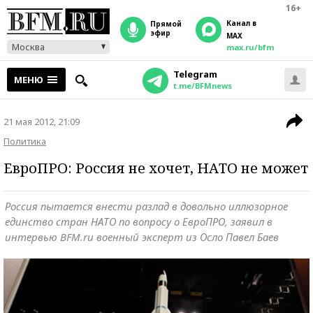
16+
Канал в
прямой
эфир
MAX
Москва
max.ru/bfm
Telegram
МЕНЮ
t.me/BFMnews
21 мая 2012, 21:09
Политика
ЕвроПРО: Россия не хочет, НАТО не может
Россия пытается внести разлад в довольно иллюзорное
единство стран НАТО по вопросу о ЕвроПРО, заявил в
интервью BFM.ru военный эксперт из Осло Павел Баев