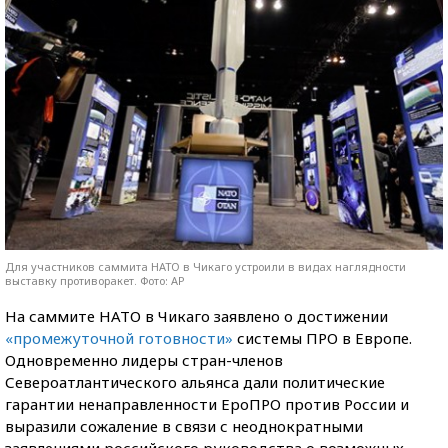
Для участников саммита НАТО в Чикаго устроили в видах наглядности
выставку противоракет. Фото: AP
На саммите НАТО в Чикаго заявлено о достижении
«промежуточной готовности»
системы ПРО в Европе.
Одновременно лидеры стран-членов
Североатлантического альянса дали политические
гарантии ненаправленности ЕроПРО против России и
выразили сожаление в связи с неоднократными