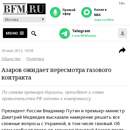
16+
Канал в
прямой
эфир
MAX
Москва
max.ru/bfm
Telegram
МЕНЮ
t.me/BFMnews
26 мая 2012, 19:58
Общество
Политика
Азаров ожидает пересмотра газового
контракта
По словам премьера Украины, президент и глава
правительства РФ готовы к компромиссу
Президент России Владимир Путин и премьер-министр
Дмитрий Медведев высказали намерение решить все
сложные вопросы с Украиной, в том числе газовый. Об
этом сообщил премьер-министр Николай Азаров после