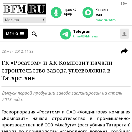
16+
Канал в
прямой
эфир
MAX
Москва
max.ru/bfm
Telegram
МЕНЮ
t.me/BFMnews
28 мая 2012, 11:33
ГК «Росатом» и ХК Композит начали
строительство завода углеволокна в
Татарстане
Выпуск первой продукции завода запланирован на апрель
2013 года.
Госкорпорация «Росатом» и ОАО «Холдинговая компания
«Композит» начали строительство в промышленно-
производственной ОЭЗ «Алабуга» (республика Татарстан)
завода по производству углеродного волокна, сообщил