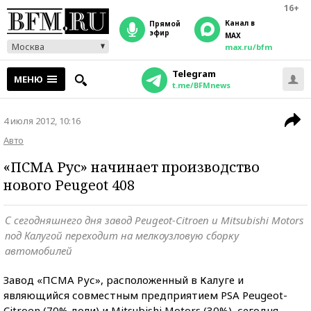
16+
Канал в
прямой
эфир
MAX
Москва
max.ru/bfm
Telegram
МЕНЮ
t.me/BFMnews
4 июля 2012, 10:16
Авто
«ПСМА Рус» начинает производство
нового Peugeot 408
С сегодняшнего дня завод Peugeot-Citroen и Mitsubishi Motors
под Калугой переходит на мелкоузловую сборку
автомобилей
Завод «ПСМА Рус», расположенный в Калуге и
являющийся совместным предприятием PSA Peugeot-
Citroen (70% доли) и Mitsubishi Motors (30%), сегодня