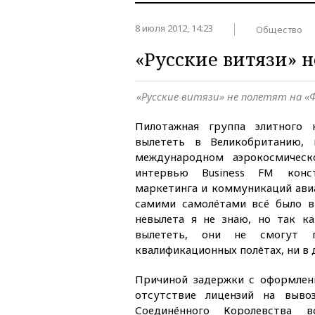
8 июля 2012, 14:23
Общество
«Русские витязи» н
«Русские витязи» не полетят на «
Пилотажная группа элитного 
вылететь в Великобританию,
международном аэрокосмическ
интервью Business FM конст
маркетинга и коммуникаций авиа
самими самолётами всё было в
невылета я не знаю, но так к
вылететь, они не смогут 
квалификационных полётах, ни в
Причиной задержки с оформлен
отсутствие лицензий на выво
Соединённого Королевства в