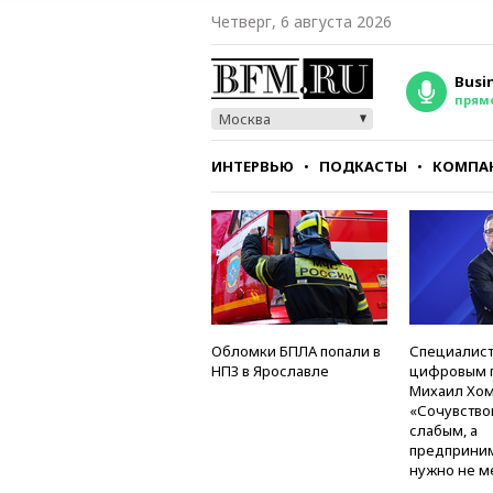
Четверг, 6 августа 2026
Busi
прям
Москва
ИНТЕРВЬЮ
ПОДКАСТЫ
КОМПА
СТИЛЬ
ТЕСТЫ
Обломки БПЛА попали в
Специалист
НПЗ в Ярославле
цифровым 
Михаил Хом
«Сочувство
слабым, а
предприни
нужно не м