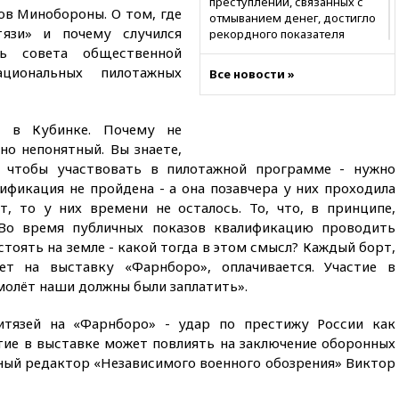
преступлений, связанных с
ов Минобороны. О том, где
отмыванием денег, достигло
тязи» и почему случился
рекордного показателя
ль совета общественной
12:40
В Подмосковье
ациональных пилотажных
Все новости »
женщина и трехлетний
ребенок погибли при падении
из окна
я в Кубинке. Почему не
12:22
В России с 1 сентября
но непонятный. Вы знаете,
изменятся билеты на
, чтобы участвовать в пилотажной программе - нужно
общественный транспорт
ификация не пройдена - а она позавчера у них проходила
12:15
Иран и Оман
т, то у них времени не осталось. То, что, в принципе,
согласовали главные пункты
 Во время публичных показов квалификацию проводить
сделки по открытию
Ормузского пролива
 стоять на земле - какой тогда в этом смысл? Каждый борт,
ет на выставку «Фарнборо», оплачивается. Участие в
11:58
Politico: США
амолёт наши должны были заплатить».
восстановили обмен
разведданными с Украиной
итязей на «Фарнборо» - удар по престижу России как
11:58
Великобритания
тие в выставке может повлиять на заключение оборонных
расширила санкции против
ный редактор «Независимого военного обозрения» Виктор
России
11:37
В Ярославской области