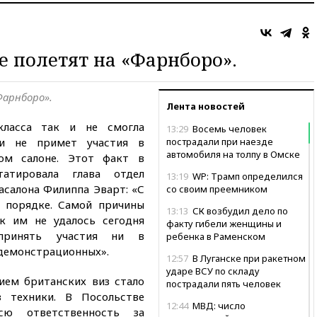
е полетят на «Фарнборо».
Фарнборо».
Лента новостей
класса так и не смогла
13:29
Восемь человек
 и не примет участия в
пострадали при наезде
автомобиля на толпу в Омске
ом салоне. Этот факт в
атировала глава отдел
13:19
WP: Трамп определился
салона Филиппа Эварт: «С
со своим преемником
 порядке. Самой причины
13:13
СК возбудил дело по
ак им не удалось сегодня
факту гибели женщины и
принять участия ни в
ребенка в Раменском
 демонстрационных».
12:57
В Луганске при ракетном
ударе ВСУ по складу
ием британских виз стало
пострадали пять человек
з техники. В Посольстве
12:44
МВД: число
сю ответственность за