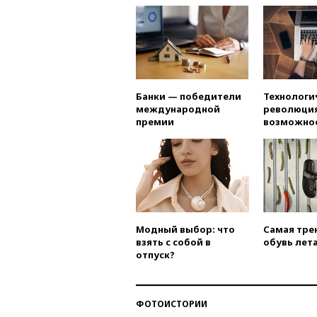
Банки — победители
Технологи
международной
революция
премии
возможно
Модный выбор: что
Самая тре
взять с собой в
обувь лета
отпуск?
ФОТОИСТОРИИ