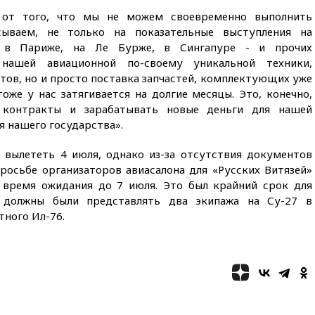
обломки БПЛА упали в
от того, что мы не можем своевременно выполнить
резервуары НПЗ
ываем, не только на показательные выступления на
11:19
МИД России ответил на
 в Париже, на Ле Бурже, в Сингапуре - и прочих
критику мэра Хиросимы в
нашей авиационной по-своему уникальной техники,
годовщину ядерной
тов, но и просто поставка запчастей, комплектующих уже
бомбардировки
оже у нас затягивается на долгие месяцы. Это, конечно,
10:57
Оверчук заявил о
контракты и зарабатывать новые деньги для нашей
сокращении товарооборота
 нашего государства».
России и Армении на две
трети
 вылететь 4 июля, однако из-за отсутствия документов
10:54
Президент ФИФА
просьбе организаторов авиасалона для «Русских Витязей»
Джанни Инфантино сумел
 время ожидания до 7 июля. Это был крайний срок для
сохранить пост
 должны были представлять два экипажа на Су-27 в
10:38
Роскачество нашло
ного Ил-76.
кишечную палочку в бургерах
пяти популярных сетей
фастфуда
10:19
СКР рассматривает три
основные версии
произошедшего с Cessna-182
10:18
В Приморье задержаны