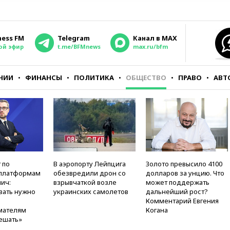
ness FM
Telegram
Канал в MAX
ой эфир
t.me/BFMnews
max.ru/bfm
НИИ
ФИНАНСЫ
ПОЛИТИКА
ОБЩЕСТВО
ПРАВО
АВТ
 по
В аэропорту Лейпцига
Золото превысило 4100
платформам
обезвредили дрон со
долларов за унцию. Что
ич:
взрывчаткой возле
может поддержать
вать нужно
украинских самолетов
дальнейший рост?
Комментарий Евгения
мателям
Когана
ешать»