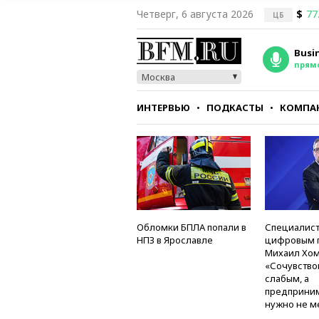
Четверг, 6 августа 2026
$
77
ЦБ
Busi
прям
Москва
ИНТЕРВЬЮ
ПОДКАСТЫ
КОМПА
СТИЛЬ
ТЕСТЫ
Обломки БПЛА попали в
Специалист
НПЗ в Ярославле
цифровым 
Михаил Хом
«Сочувство
слабым, а
предприни
нужно не м