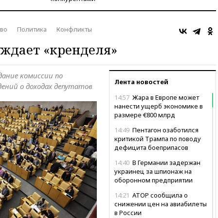
во
Политика
Конфликты
уждает «кренделя»
дание комиссии по
Лента новостей
ений о доходах депутатов
14:57
Жара в Европе может
нанести ущерб экономике в
размере €800 млрд
14:49
Пентагон озаботился
критикой Трампа по поводу
дефицита боеприпасов
14:40
В Германии задержан
украинец за шпионаж на
оборонном предприятии
14:21
АТОР сообщила о
снижении цен на авиабилеты
в России