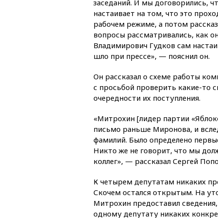
заседаний. И мы договорились, ч
настаивает на том, что это прох
рабочем режиме, а потом рассказ
вопросы рассматривались, как он
Владимирович Гудков сам настаив
шло при прессе», — пояснил он.
Он рассказал о схеме работы ком
с просьбой проверить какие-то 
очередности их поступления.
«Митрохин [лидер партии «Яблок
письмо раньше Миронова, и вслед
фамилий. Было определено первы
Никто же не говорит, что мы дол
коллег», — рассказал Сергей Попо
К четырем депутатам никаких пр
Скочем остался открытым. На уто
Митрохин предоставил сведения, 
одному депутату никаких конкре