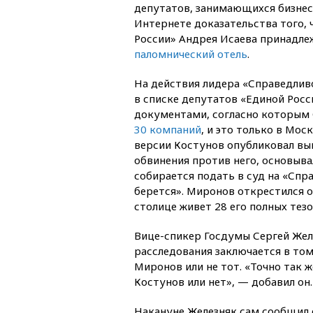
депутатов, занимающихся бизнес
Интернете доказательства того, 
России» Андрея Исаева принадле
паломнический отель
.
На действия лидера «Справедлив
в списке депутатов «Единой Росси
документами, согласно которым 
30 компаний
, и это только в Мос
версии Костунов опубликовал вып
обвинения против него, основыва
собирается подать в суд на «Спр
берется». Миронов открестился о
столице живет 28 его полных тезо
Вице-спикер Госдумы Сергей Желез
расследования заключается в том
Миронов или не тот. «Точно так ж
Костунов или нет», — добавил он.
Накануне Железняк сам сообщил 