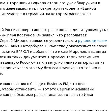
факту гибели женщины и
ом. Сторонники Гудкова-старшего уже обнаружили в
ребенка в Раменском
что жене заместителя секретаря генсовета «Единой
жит участок в Германии, на котором расположен
12:57
В Луганске при ракетном
ударе ВСУ по складу
пострадали пять человек
ой России» оперативно отреагировал один из упомянутых
12:44
МВД: число
преступлений, связанных с
и» Илья Костунов. Он заявил, что располагает
отмыванием денег, достигло
Сергей Миронов является учредителем и
руководителем
рекордного показателя
кве и Санкт-Петербурге. В качестве доказательства своей
иски из ЕГРЮЛ и добавил, что и сам Миронов, выдвигая
12:40
В Подмосковье
женщина и трехлетний
лся на таких документах. Парламентарий заявил, что
ребенок погибли при падении
аведливую Россию» за клевету, но «никто из юристов не
из окна
т приписываемого ему бизнеса и заявил, что только в
12:22
В России с 1 сентября
к.
изменятся билеты на
общественный транспорт
няк пояснил в беседе с Business FM, что цель
, чтобы установить — тот это Сергей Михайлович
12:15
Иран и Оман
согласовали главные пункты
е как необходимо расследование, тот ли это Илья
сделки по открытию
Ормузского пролива
11:58
Politico: США
о подозрениях в отношении своего коллеги — депутата от