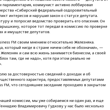
восстановили обмен
ии парламентария, коммунист активно лоббировал
разведданными с Украиной
нерства «Сибирский федеральный оздоровительный
икт интересов и нарушил закон о статусе депутата.
11:58
Великобритания
расширила санкции против
туру и попросил ведомство проверить его опасения. Он
России
арышкину, которое тот передал в комиссию по проверке
ах и имуществе депутатов.
11:37
В Ярославской области
обломки БПЛА упали в
резервуары НПЗ
siness FM своим мнением относительно Железняка.
а, который нигде в стране ничем себя не обозначил», —
11:19
МИД России ответил на
 Железняк и сам всю жизнь занимается бизнесом, а своей
критику мэра Хиросимы в
годовщину ядерной
лох там, где не надо», хотя при этом реально не
бомбардировки
.
10:57
Оверчук заявил о
сокращении товарооборота
олю за достоверностью сведений о доходах и об
России и Армении на две
ущественного характера, предоставляемых депутатами
трети
ss FM, что сегодняшнее заседание проходило в закрытом
10:54
Президент ФИФА
Джанни Инфантино сумел
сохранить пост
нашей комиссии, мы уже собираемся ни один раз, и еще
Геннадию Владимировичу Гудкову у нас было несколько
10:38
Роскачество нашло