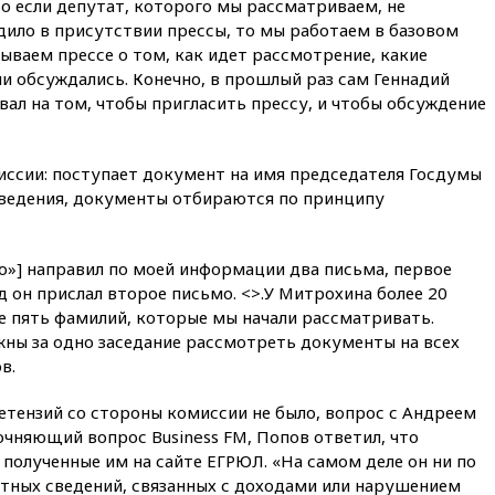
кишечную палочку в бургерах
то если депутат, которого мы рассматриваем, не
пяти популярных сетей
одило в присутствии прессы, то мы работаем в базовом
фастфуда
ываем прессе о том, как идет рассмотрение, какие
и обсуждались. Конечно, в прошлый раз сам Геннадий
10:19
СКР рассматривает три
основные версии
ал на том, чтобы пригласить прессу, и чтобы обсуждение
произошедшего с Cessna-182
10:18
В Приморье задержаны
подростки, планировавшие
иссии: поступает документ на имя председателя Госдумы
теракт на объекте Росгвардии
сведения, документы отбираются по принципу
09:59
The Spectator:
отсутствие ракет для Patriot у
Украины приведет к
о»] направил по моей информации два письма, первое
поражению Киева
 он прислал второе письмо. <>.У Митрохина более 20
е пять фамилий, которые мы начали рассматривать.
09:54
МВД Германии:
инцидент с дроном в
жны за одно заседание рассмотреть документы на всех
аэропорту Лейпцига —
в.
«сценарий гибридной атаки»
етензий со стороны комиссии не было, вопрос с Андреем
09:32
В Тверской области
обломки дрона повредили
чняющий вопрос Business FM, Попов ответил, что
фасад логокомплекса
полученные им на сайте ЕГРЮЛ. «На самом деле он ни по
Wildberries
тных сведений, связанных с доходами или нарушением