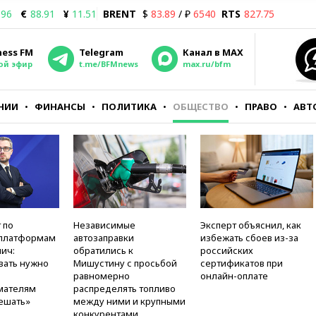
.96
€
88.91
¥
11.51
BRENT
$
83.89
/ ₽
6540
RTS
827.75
ness FM
Telegram
Канал в MAX
ой эфир
t.me/BFMnews
max.ru/bfm
НИИ
ФИНАНСЫ
ПОЛИТИКА
ОБЩЕСТВО
ПРАВО
АВТ
 по
Независимые
Эксперт объяснил, как
платформам
автозаправки
избежать сбоев из-за
ич:
обратились к
российских
вать нужно
Мишустину с просьбой
сертификатов при
равномерно
онлайн-оплате
мателям
распределять топливо
ешать»
между ними и крупными
конкурентами