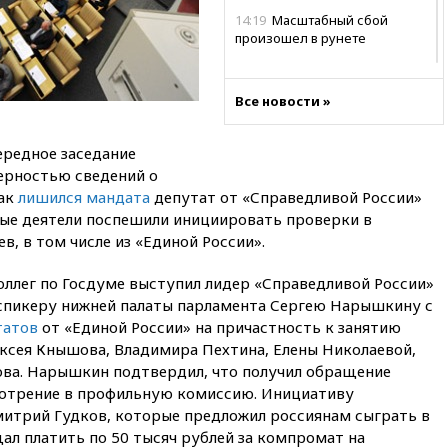
14:19
Масштабный сбой
произошел в рунете
14:14
«Ведомости»: Озон банк
не пострадает от британских
Все новости »
санкций
13:58
Медведев назвал
ередное заседание
Японию вассалом США
ерностью сведений о
13:45
В Петербурге достроили
как
лишился мандата
депутат от «Справедливой России»
новый тоннель зеленой ветки
ные деятели поспешили инициировать проверки в
метро
, в том числе из «Единой России».
13:38
В эфире «Радиостанции
Судного дня» прозвучали три
оллег по Госдуме выступил лидер «Справедливой России»
сообщения
 спикеру нижней палаты парламента Сергею Нарышкину с
13:29
Восемь человек
татов
от «Единой России» на причастность к занятию
пострадали при наезде
ксея Кнышова, Владимира Пехтина, Елены Николаевой,
автомобиля на толпу в Омске
кова. Нарышкин подтвердил, что получил обращение
13:19
WP: Трамп определился
мотрение в профильную комиссию. Инициативу
со своим преемником
итрий Гудков, которые предложил россиянам сыграть в
13:13
СК возбудил дело по
ал платить по 50 тысяч рублей за компромат на