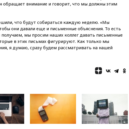
09:18
В Ярославской области
Он обращает внимание и говорит, что мы должны этим
отражена самая
массированная атака БПЛА
решили, что будут собираться каждую неделю. «Мы
09:16
Трамп сообщил об
огромном запасе боеприпасов
обы они давали еще и письменные объяснения. То есть
в США
получаем, мы просим наших коллег давать письменные
торые в этих письмах фигурируют. Как только мы
08:54
В Таиланде сегодня
прощаются с молодыми
ния, я думаю, сразу будем рассматривать на нашей
россиянами, жестоко убитыми
в Паттайе
08:26
Летчики с упавшего
самолета в Приангарье
отделались ссадинами и
ушибами
07:40
Таджикистан и
SpaceX/Starlink расширяют
сотрудничество в сфере
технологий
07:00
Силы ПВО сбили шесть
БПЛА ВСУ, летевших на
Москву