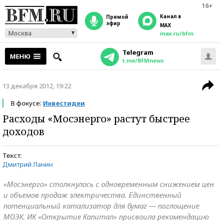
16+
Канал в
прямой
эфир
MAX
Москва
max.ru/bfm
Telegram
МЕНЮ
t.me/BFMnews
13 декабря 2012, 19:22
В фокусе:
Инвестидеи
Расходы «Мосэнерго» растут быстрее
доходов
Текст:
Дмитрий Ланин
«Мосэнерго» столкнулось с одновременным снижением цен
и объемов продаж электричества. Единственный
потенциальный катализатор для бумаг — поглощение
МОЭК. ИК «Открытие Капитал» присвоила рекомендацию