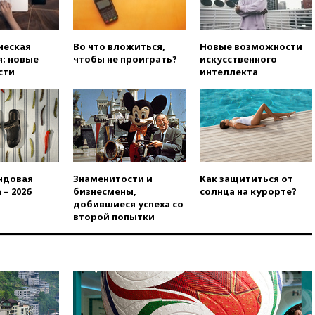
меры безопасности во время
выборов
вчера, 19:35
Памфилова
ческая
Во что вложиться,
Новые возможности
сообщила об омоложении
: новые
чтобы не проиграть?
искусственного
партийных списков на выборах
сти
интеллекта
в Госдуму
вчера, 19:25
Путин
прокомментировал первый
номер «Единой России» в
бюллетене
вчера, 19:15
Путин обсудил с
Памфиловой подготовку к
ндовая
Знаменитости и
Как защититься от
единому дню голосования
 – 2026
бизнесмены,
солнца на курорте?
добившиеся успеха со
вчера, 18:56
Wildberries
второй попытки
отрицает перенос основной
логистики за пределы России
вчера, 18:45
Крупнейший
склад маркетплейса Rozetka
сгорел под Киевом
вчера, 18:35
Джаред Лето
лишился роли в фильме