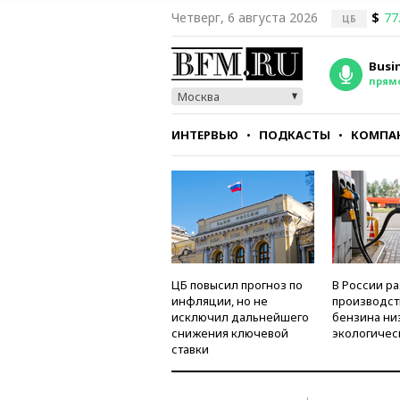
Четверг, 6 августа 2026
$
77
ЦБ
Busi
прям
Москва
ИНТЕРВЬЮ
ПОДКАСТЫ
КОМПА
СТИЛЬ
ТЕСТЫ
ЦБ повысил прогноз по
В России р
инфляции, но не
производст
исключил дальнейшего
бензина ни
снижения ключевой
экологичес
ставки