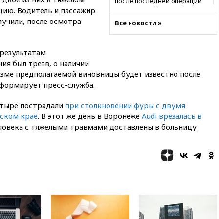
после последней операции
цию. Водитель и пассажир
вчера, 23:35
Российского
лучили, после осмотра
Все новости »
историка Артема Кирпиченка
арестовали в Израиле
вчера, 23:23
«Спартак»
 результатам
разгромил «Оренбург» в
ия был трезв, о наличии
Кубке России
изме предполагаемой виновницы будет известно после
вчера, 23:00
Пост Дмитриева в
нформирует пресс-служба.
X о миграционном кризисе в
Сеуте набрал миллион
четыре пострадали
при столкновении фуры с двумя
просмотров
ском крае
. В этот же день в Воронеже
Audi врезалась в
вчера, 22:49
Минпромторг:
человека с тяжелыми травмами доставлены в больницу.
банкротство «Кванта» не
означает прекращения
производства телевизоров в
РФ
вчера, 22:35
Семь грузовых
вагонов сошли с рельсов в
Оренбургской области
вчера, 22:22
Минфин: в июле
выросли нефтегазовые