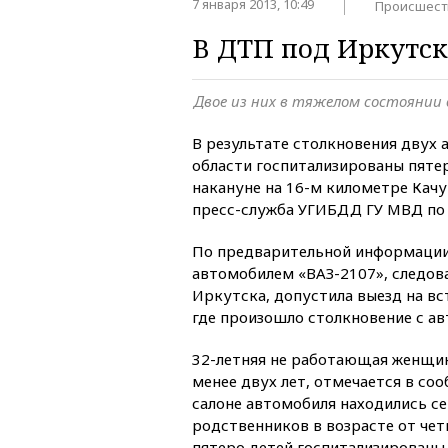
7 января 2013, 10:49
Происшест
В ДТП под Иркутск
Двое из них в тяжелом состоянии
В результате столкновения двух
области госпитализированы пяте
накануне на 16-м километре Качу
пресс-служба УГИБДД ГУ МВД по 
По предварительной информации
автомобилем «ВАЗ-2107», следов
Иркутска, допустила выезд на в
где произошло столкновение с ав
32-летняя не работающая женщи
менее двух лет, отмечается в соо
салоне автомобиля находились с
родственников в возрасте от чет
пятеро детей госпитализированы,