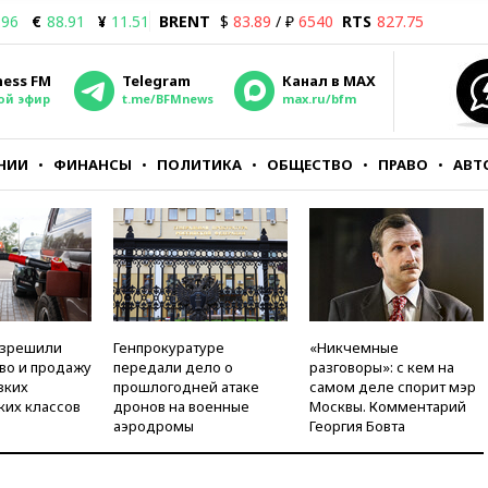
.96
€
88.91
¥
11.51
BRENT
$
83.89
/ ₽
6540
RTS
827.75
ness FM
Telegram
Канал в MAX
ой эфир
t.me/BFMnews
max.ru/bfm
НИИ
ФИНАНСЫ
ПОЛИТИКА
ОБЩЕСТВО
ПРАВО
АВТ
азрешили
Генпрокуратуре
«Никчемные
во и продажу
передали дело о
разговоры»: с кем на
зких
прошлогодней атаке
самом деле спорит мэр
ких классов
дронов на военные
Москвы. Комментарий
аэродромы
Георгия Бовта