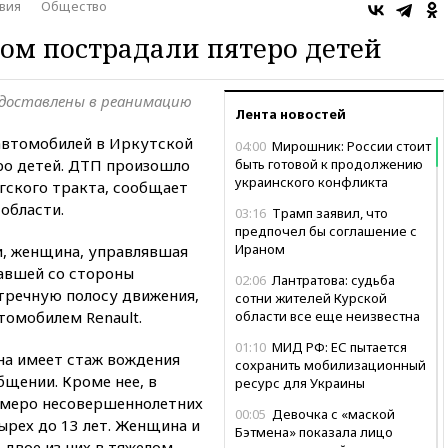
вия
Общество
ом пострадали пятеро детей
 доставлены в реанимацию
Лента новостей
 автомобилей в Иркутской
04:00
Мирошник: России стоит
ро детей. ДТП произошло
быть готовой к продолжению
украинского конфликта
гского тракта, сообщает
области.
03:16
Трамп заявил, что
предпочел бы соглашение с
Ираном
, женщина, управлявшая
авшей со стороны
02:06
Лантратова: судьба
стречную полосу движения,
сотни жителей Курской
томобилем Renault.
области все еще неизвестна
01:10
МИД РФ: ЕС пытается
на имеет стаж вождения
сохранить мобилизационный
бщении. Кроме нее, в
ресурс для Украины
емеро несовершеннолетних
00:05
Девочка с «маской
ырех до 13 лет. Женщина и
Бэтмена» показала лицо
 двое из них в тяжелом