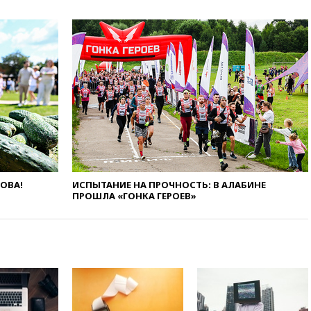
47 из 50 штатов США
вчера, 20:35
ПВО за 12 часов
сбила 200 украинских
беспилотников
вчера, 20:20
Третий комплект
золотых медалей выиграли на
ЧЕ российские синхронистки
вчера, 20:15
ТАСС: жизни
главы «Уралдронзавода»
после взрыва ничего не
угрожает
ЛОВА!
ИСПЫТАНИЕ НА ПРОЧНОСТЬ: В АЛАБИНЕ
вчера, 20:08
По всей Грузии
ПРОШЛА «ГОНКА ГЕРОЕВ»
снова отключилось
электричество
вчера, 20:00
Зеленский связал
дефицит ракет с попыткой
Запада принудить Киев к
уступкам
вчера, 19:45
Памфилова: ЦИК
примет беспрецедентные