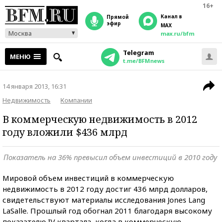
16+
Канал в
прямой
эфир
MAX
Москва
max.ru/bfm
Telegram
МЕНЮ
t.me/BFMnews
14 января 2013, 16:31
Недвижимость
Компании
В коммерческую недвижимость в 2012
году вложили $436 млрд
Показатель на 36% превысил объем инвестиций в 2010 году
Мировой объем инвестиций в коммерческую
недвижимость в 2012 году достиг 436 млрд долларов,
свидетельствуют материалы исследования Jones Lang
LaSalle. Прошлый год обогнал 2011 благодаря высокому
показателю IV квартала, когда в коммерческую