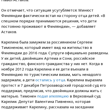
Он отмечает, что ситуация усугубляется: Минюст
Финляндии фактически встал на сторону отца детей. «В
спешном порядке принимаются решения, что дети
постоянно проживают в Финляндии», — добавляет
Астахов.
Карелина была замужем за россиянином Сергеем
Тимоненом, который имеет вид на жительство в
Финляндии до 2016 года. Супруги официально разведены.
У их детей, двойняшек Артема и Сони, российское
гражданство, финского гражданства у них нет. Когда в
ноябре 2012 года Карелина и ее дети въехали в
Финляндию по туристическим визам, мать ненадолго
задержали, а дети
остались у отца
. Карелина выразила
протест и 7 декабря Петрозаводский городской суд его
поддержал, предписав, что двойняшки должны жить с
матерью. Тимонен
подал апелляцию
в Верховный суд
Карелии. Депутат Валентина Пивненко, которая
поддерживает Карелину, рассказала на заседании