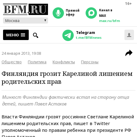
16+
Канал в
прямой
эфир
MAX
Москва
max.ru/bfm
Telegram
МЕНЮ
t.me/BFMnews
24 января 2013, 19:08
Общество
Политика
Конфликты
Персоны
Финляндия грозит Карелиной лишением
родительских прав
Минюст Финляндии фактически встал на сторону отца
детей, пишет Павел Астахов
Власти Финляндии грозят россиянке Светлане Карелиной
лишением родительских прав, пишет в Twitter
уполномоченный по правам ребенка при президенте РФ
Павел Астахов.