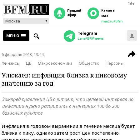
16+
Канал в
прямой
эфир
MAX
Москва
max.ru/bfm
Telegram
МЕНЮ
t.me/BFMnews
6 февраля 2013, 13:44
Финансы
ЦБ
Макроэкономика
Общество
Персоны
Улюкаев: инфляция близка к пиковому
значению за год
Зампред правления ЦБ считает, что целевой интервал по
инфляции нужно расширить с нынешних 100 до 200
базисных пунктов
Инфляция в годовом выражении в течение месяца будет
близка к пику, однако затем рост цен постепенно
замедлится, прогнозирует первый заместитель