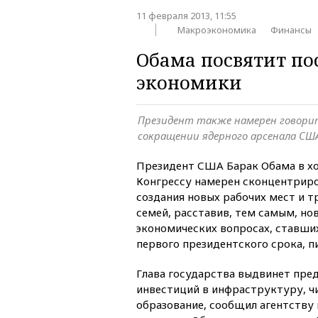
11 февраля 2013, 11:55
Макроэкономика
Финансы
Обама посвятит по
экономики
Президент также намерен говори
сокращении ядерного арсенала СШ
Президент США Барак Обама в хо
Конгрессу намерен сконцентрир
создания новых рабочих мест и 
семей, расставив, тем самым, но
экономических вопросах, ставши
первого президентского срока, п
Глава государства выдвинет пре
инвестиций в инфраструктуру, ч
образование, сообщил агентству