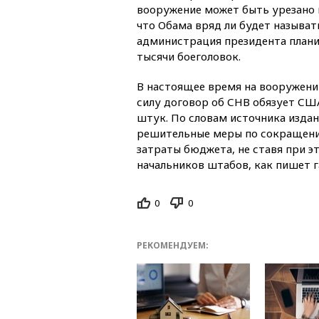
вооружение может быть урезано п
что Обама вряд ли будет называт
администрация президента плани
тысячи боеголовок.
В настоящее время на вооружении
силу договор об СНВ обязует США
штук. По словам источника издан
решительные меры по сокращению
затраты бюджета, не ставя при 
начальников штабов, как пишет г
0
0
РЕКОМЕНДУЕМ: