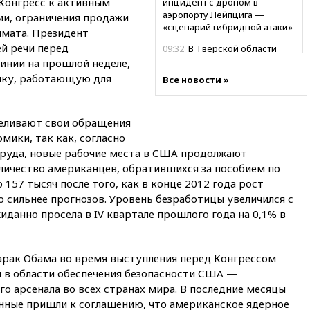
 Конгресс к активным
инцидент с дроном в
аэропорту Лейпцига —
и, ограничения продажи
«сценарий гибридной атаки»
имата. Президент
й речи перед
09:32
В Тверской области
обломки дрона повредили
инии на прошлой неделе,
фасад логокомплекса
ику, работающую для
Все новости »
Wildberries
09:18
В Ярославской области
отражена самая
еливают свои обращения
массированная атака БПЛА
мики, так как, согласно
труда, новые рабочие места в США продолжают
09:16
Трамп сообщил об
огромном запасе боеприпасов
оличество американцев, обратившихся за пособием по
в США
 157 тысяч после того, как в конце 2012 года рост
о сильнее прогнозов. Уровень безработицы увеличился с
08:54
В Таиланде сегодня
прощаются с молодыми
иданно просела в IV квартале прошлого года на 0,1% в
россиянами, жестоко убитыми
в Паттайе
Барак Обама во время выступления перед Конгрессом
08:26
Летчики с упавшего
самолета в Приангарье
 в области обеспечения безопасности США —
отделались ссадинами и
о арсенала во всех странах мира. В последние месяцы
ушибами
нные пришли к соглашению, что американское ядерное