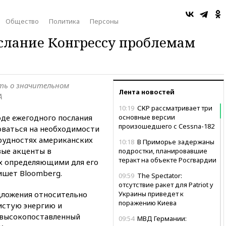
Общество
Политика
Персоны
слание Конгрессу проблемам
ть о значительном
Лента новостей
А
10:19
СКР рассматривает три
де ежегодного послания
основные версии
произошедшего с Cessna-182
оваться на необходимости
трудностях американских
10:18
В Приморье задержаны
вые акценты в
подростки, планировавшие
теракт на объекте Росгвардии
х определяющими для его
ишет Bloomberg.
09:59
The Spectator:
отсутствие ракет для Patriot у
дложения относительно
Украины приведет к
поражению Киева
истую энергию и
 высокопоставленный
09:54
МВД Германии: