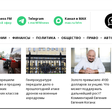
ness FM
Telegram
Канал в MAX
ой эфир
t.me/BFMnews
max.ru/bfm
НИИ
ФИНАНСЫ
ПОЛИТИКА
ОБЩЕСТВО
ПРАВО
АВТ
азрешили
Генпрокуратуре
Золото превысило 4100
во и продажу
передали дело о
долларов за унцию. Что
зких
прошлогодней атаке
может поддержать
ких классов
дронов на военные
дальнейший рост?
аэродромы
Комментарий Евгения
Евгения Когана: