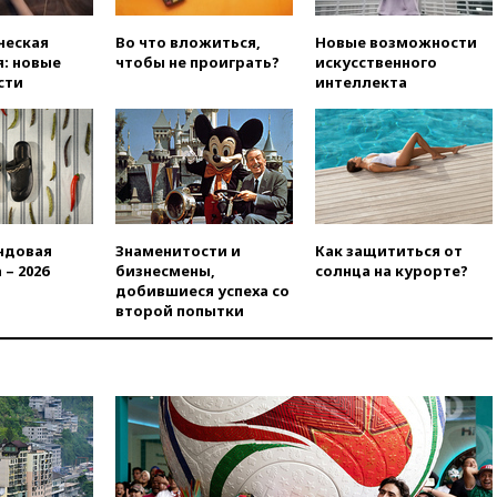
вчера, 21:21
Правительство
ческая
Во что вложиться,
Новые возможности
РФ разрешило продажу
: новые
чтобы не проиграть?
искусственного
бензина старых
сти
интеллекта
экологических классов
вчера, 21:15
Путин обсудил с
Машковым 150-летие Союза
театральных деятелей
вчера, 20:47
Newsweek:
«взрывная» диарея охватила
47 из 50 штатов США
ндовая
Знаменитости и
Как защититься от
 – 2026
бизнесмены,
солнца на курорте?
вчера, 20:35
ПВО за 12 часов
добившиеся успеха со
сбила 200 украинских
второй попытки
беспилотников
вчера, 20:20
Третий комплект
золотых медалей выиграли на
ЧЕ российские синхронистки
вчера, 20:15
ТАСС: жизни
главы «Уралдронзавода»
после взрыва ничего не
угрожает