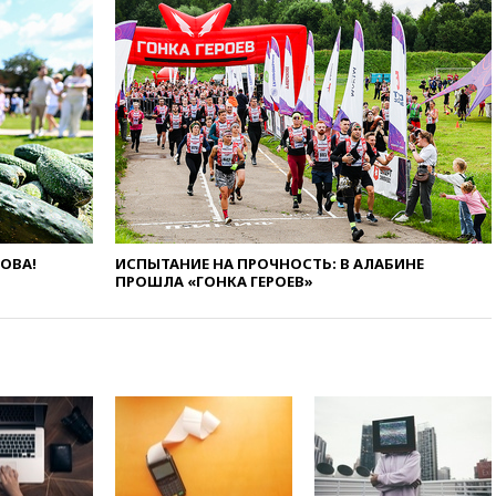
вчера, 22:49
Минпромторг:
банкротство «Кванта» не
означает прекращения
производства телевизоров в
РФ
вчера, 22:35
Семь грузовых
вагонов сошли с рельсов в
Оренбургской области
вчера, 22:22
Минфин: в июле
выросли нефтегазовые
доходы российского бюджета
ЛОВА!
ИСПЫТАНИЕ НА ПРОЧНОСТЬ: В АЛАБИНЕ
вчера, 22:15
Аксаков: ЦБ
ПРОШЛА «ГОНКА ГЕРОЕВ»
согласовал первый стандарт
исламского банкинга
вчера, 21:43
Организаторы
«Интервидения»
подтвердили, что конкурс
пройдет в Саудовской Аравии
вчера, 21:35
Машков: в РФ
подготовили концепцию
развития театрального
искусства до 2035 года