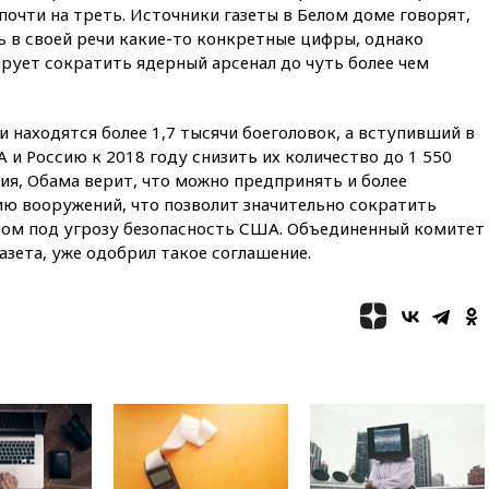
07:40
Таджикистан и
очти на треть. Источники газеты в Белом доме говорят,
SpaceX/Starlink расширяют
ь в своей речи какие-то конкретные цифры, однако
сотрудничество в сфере
рует сократить ядерный арсенал до чуть более чем
технологий
07:00
Силы ПВО сбили шесть
БПЛА ВСУ, летевших на
 находятся более 1,7 тысячи боеголовок, а вступивший в
Москву
 и Россию к 2018 году снизить их количество до 1 550
06:25
Золото подорожало до
ия, Обама верит, что можно предпринять и более
$4350 за тройскую унцию
 вооружений, что позволит значительно сократить
этом под угрозу безопасность США. Объединенный комитет
06:01
МИД РФ: Казахстан
азета, уже одобрил такое соглашение.
понимает сущность киевского
режима
05:10
Дом детства Нила
Армстронга впервые за 38 лет
выставили на продажу
04:00
Мирошник: России стоит
быть готовой к продолжению
украинского конфликта
03:16
Трамп заявил, что
предпочел бы соглашение с