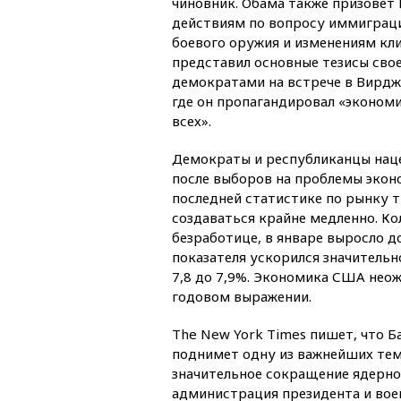
чиновник. Обама также призовет
действиям по вопросу иммиграци
боевого оружия и изменениям кл
представил основные тезисы свое
демократами на встрече в Вирдж
где он пропагандировал «эконом
всех».
Демократы и республиканцы нац
после выборов на проблемы эконо
последней статистике по рынку 
создаваться крайне медленно. К
безработице, в январе выросло до
показателя ускорился значительн
7,8 до 7,9%. Экономика США неож
годовом выражении.
The New York Times пишет, что 
поднимет одну из важнейших тем
значительное сокращение ядерног
администрация президента и вое