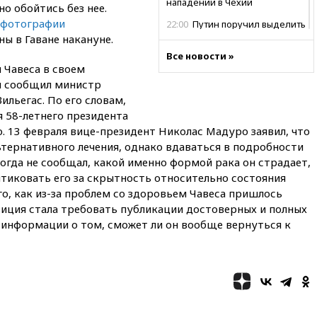
нападении в Чехии
о обойтись без нее.
фотографии
22:00
Путин поручил выделить
средства на новые РЛС для
ы в Гаване накануне.
Белгородской области
Все новости »
 Чавеса в своем
21:56
The Atlantic: Маск
ня сообщил министр
отказал Украине в
использовании Starlink для
льегас. По его словам,
атак вглубь РФ
 58-летнего президента
. 13 февраля вице-президент Николас Мадуро заявил, что
21:35
После пожара на складе
в Брянске возбудили
тернативного лечения, однако вдаваться в подробности
уголовное дело
когда не сообщал, какой именно формой рака он страдает,
тиковать его за скрытность относительно состояния
21:26
Лидеры сборной РФ по
гимнастике получили
го, как из-за проблем со здоровьем Чавеса пришлось
официальный отказ в визах от
зиция стала требовать публикации достоверных и полных
Хорватии
е информации о том, сможет ли он вообще вернуться к
21:15
Пентагон опубликовал
16 новых видео с НЛО
21:00
На границе Украины с
Польшей скопилось свыше 6,5
тысячи грузовиков