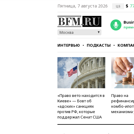
Пятница, 7 августа 2026
$
77
ЦБ
Busi
прям
Москва
ИНТЕРВЬЮ
ПОДКАСТЫ
КОМПА
СТИЛЬ
ТЕСТЫ
«Право вето находится в
Право на
Киеве» — Бовт об
рефинанси
«адских» санкциях
комбо-ипот
против РФ, которые
механизма 
поддержал Сенат США