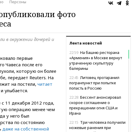
во
Персоны
 опубликовали фото
еса
ли в окружении дочерей и
Лента новостей
22:59
На башню ресторана
иковало первые
«Армения» в Москве вернут
утраченную скульптуру
о Чавеса после его
балерины
пухоли, которую он более
бе, передает Reuters. На
22:45
Литовец протаранил
погранпункт при попытке
ежит на постели,
читает
попасть в Россию
и улыбается.
22:28
Бессент анонсировал
 с 11 декабря 2012 года,
скорое соглашение о
прекращении огня США и
ртую операцию менее чем
Ирана
да у него был
арства по состоянию
22:15
Три человека получили
ножевые ранения при
ь
даже на собственной