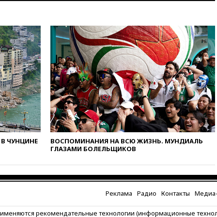
киберкомандование США
расследует серию
самоубийств своих служащих
17:00
Сняты ограничения на
полеты в аэропорту
Геленджика
16:50
В Братиславе загорелся
крупнейший НПЗ Slovnaft
16:45
«Яблоко» подаст иск к
депутату Госдумы Алексею
Журавлеву
16:35
Мельникова и еще
шесть гимнастов сборной
В ЧУНЦИНЕ
ВОСПОМИНАНИЯ НА ВСЮ ЖИЗНЬ. МУНДИАЛЬ
России не получили визы на
ГЛАЗАМИ БОЛЕЛЬЩИКОВ
ЧЕ
16:16
Движение по
Крымскому мосту
перекрывали второй раз за
день
Реклама
Радио
Контакты
Медиа-
16:00
Создатели пирамиды
рименяются рекомендательные технологии (информационные техно
АФК «Наследие» получили от