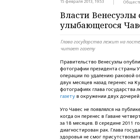
15 февраля 2013, 19:53
Общест
Власти Венесуэлы
улыбающегося Чав
Глава государства лежит на посте
читает газету
Правительство Венесуэлы опубл
фотографии президента страны Уг
операции по удалению раковой о
двух месяцев назад перенес на Ку
фотографиях глава государства л
газету
в окружении двух дочерей 
Уго Чавес не появлялся на публике
когда он перенес в Гаване четве
за 18 месяцев. В середине 2011 го
диагностирован рак. Глава госуд
здоровья не смог присутствоват