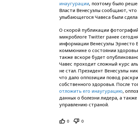
инаугурации
, поэтому было решен
Власти Венесуэлы сообщают, что
улыбающегося Чавеса были сделан
О скорой публикации фотографий
микроблоге Twitter ранее сегод
информации Венесуэлы Эрнесто Ви
коммюнике о состоянии здоровья
также вскоре будет опубликовано
Чавес проходит сложный курс аль
не стал. Президент Венесуэлы ни
что дало оппозиции повод раскри
собственного здоровья. После то
отложить его инаугурацию
, оппо
данных о болезни лидера, а такж
управлению страной.
0
0