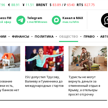
.96
€
88.91
¥
11.51
BRENT
$
83.89
/ ₽
6540
RTS
827.75
ness FM
Telegram
Канал в MAX
ой эфир
t.me/BFMnews
max.ru/bfm
НИИ
ФИНАНСЫ
ПОЛИТИКА
ОБЩЕСТВО
ПРАВО
АВТ
ISU допустил Трусову,
Туристы не могут
рование
Валиеву и Гуменника до
вернуть деньги за
еки есть,
международных стартов
отмененный отдых в
у банков нет
Крыму, а отельеры
просят отсрочку