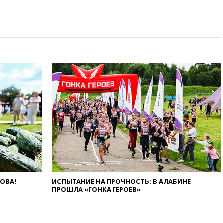
Гордеевой о фейках о ВС
России
19:45
ISU предоставил
нейтральный статус
фигуристкам Валиевой и
Трусовой
19:35
Зеленский впервые
совершил официальный визит
в Сербию
19:19
Россиянка погибла во
Французских Альпах
19:00
Открытое горение на
складе в Брянске
ликвидировано
18:55
Минобороны отчиталось
об ударах по двум украинским
ЛОВА!
ИСПЫТАНИЕ НА ПРОЧНОСТЬ: В АЛАБИНЕ
сухогрузам в Черном море
ПРОШЛА «ГОНКА ГЕРОЕВ»
18:47
Школьники из РФ стали
абсолютными чемпионами на
олимпиаде по ИИ