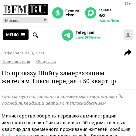
16+
Канал в
прямой
эфир
MAX
Москва
max.ru/bfm
Telegram
МЕНЮ
t.me/BFMnews
18 февраля 2013, 12:31
Происшествия
Общество
По приказу Шойгу замерзающим
жителям Тикси передали 50 квартир
Они смогут пользоваться временными квартирами до
полной ликвидации аварии с теплоснабжением
Министерство обороны передало администрации
якутского поселка Тикси ключи от 50 ведомственных
квартир для временного проживания жителей, сообщил
РИА Новости
начальник пресс-службы Восточного