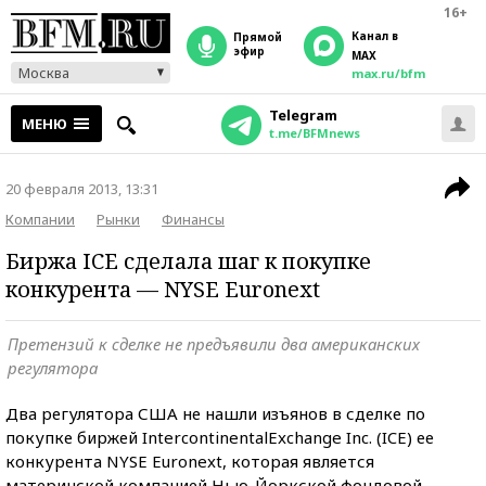
16+
Канал в
прямой
эфир
MAX
Москва
max.ru/bfm
Telegram
МЕНЮ
t.me/BFMnews
20 февраля 2013, 13:31
Компании
Рынки
Финансы
Биржа ICE сделала шаг к покупке
конкурента — NYSE Euronext
Претензий к сделке не предъявили два американских
регулятора
Два регулятора США не нашли изъянов в сделке по
покупке биржей IntercontinentalExchange Inc. (ICE) ее
конкурента NYSE Euronext, которая является
материнской компанией Нью-Йоркской фондовой