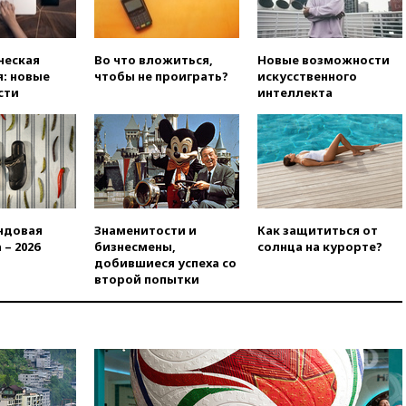
теракт на объекте Росгвардии
09:59
The Spectator:
отсутствие ракет для Patriot у
ческая
Во что вложиться,
Новые возможности
Украины приведет к
: новые
чтобы не проиграть?
искусственного
поражению Киева
сти
интеллекта
09:54
МВД Германии:
инцидент с дроном в
аэропорту Лейпцига —
«сценарий гибридной атаки»
09:32
В Тверской области
обломки дрона повредили
фасад логокомплекса
ндовая
Знаменитости и
Как защититься от
Wildberries
 – 2026
бизнесмены,
солнца на курорте?
09:18
В Ярославской области
добившиеся успеха со
отражена самая
второй попытки
массированная атака БПЛА
09:16
Трамп сообщил об
огромном запасе боеприпасов
в США
08:54
В Таиланде сегодня
прощаются с молодыми