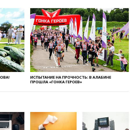
11:19
МИД России ответил на
критику мэра Хиросимы в
годовщину ядерной
бомбардировки
10:57
Оверчук заявил о
сокращении товарооборота
России и Армении на две
трети
10:54
Президент ФИФА
Джанни Инфантино сумел
сохранить пост
10:38
Роскачество нашло
ЛОВА!
ИСПЫТАНИЕ НА ПРОЧНОСТЬ: В АЛАБИНЕ
кишечную палочку в бургерах
ПРОШЛА «ГОНКА ГЕРОЕВ»
пяти популярных сетей
фастфуда
10:19
СКР рассматривает три
основные версии
произошедшего с Cessna-182
10:18
В Приморье задержаны
подростки, планировавшие