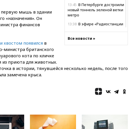
13:45
В Петербурге достроили
новый тоннель зеленой ветки
 первую мышь в здании
метро
го «назначения». Он
13:38
В эфире «Радиостанции
министра финансов
Судного дня» прозвучали три
сообщения
Все новости »
 и хвостом появился
в
13:29
Восемь человек
пострадали при наезде
р-министра британского
автомобиля на толпу в Омске
уарового кота по кличке
 из приюта для животных.
13:19
WP: Трамп определился
со своим преемником
точка в истории, тянувшейся несколько недель, после того
ла замечена крыса.
13:13
СК возбудил дело по
факту гибели женщины и
ребенка в Раменском
12:57
В Луганске при ракетном
ударе ВСУ по складу
пострадали пять человек
12:44
МВД: число
преступлений, связанных с
отмыванием денег, достигло