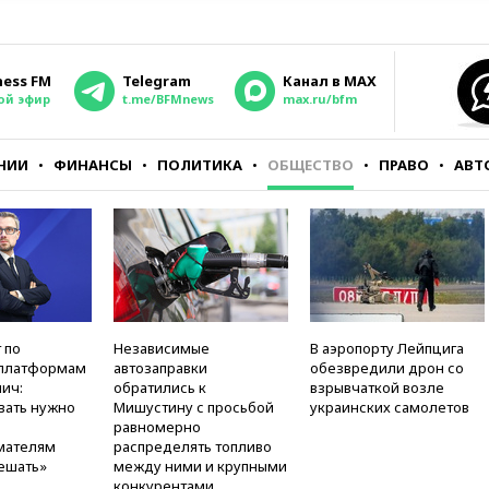
ness FM
Telegram
Канал в MAX
ой эфир
t.me/BFMnews
max.ru/bfm
НИИ
ФИНАНСЫ
ПОЛИТИКА
ОБЩЕСТВО
ПРАВО
АВТ
 по
Независимые
В аэропорту Лейпцига
платформам
автозаправки
обезвредили дрон со
ич:
обратились к
взрывчаткой возле
вать нужно
Мишустину с просьбой
украинских самолетов
равномерно
мателям
распределять топливо
ешать»
между ними и крупными
конкурентами