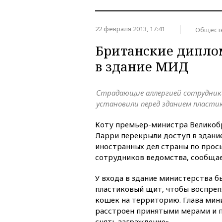
22 февраля 2013, 17:41
Общест
Британские дипло
в здание МИД
Страдающие аллергией сотрудни
установили перед зданием пласт
Коту премьер-министра Великоб
Ларри перекрыли доступ в здани
иностранных дел страны по прос
сотрудников ведомства, сообщает 
У входа в здание министерства б
пластиковый щит, чтобы воспре
кошек на территорию. Глава мин
расстроен принятыми мерами и 
снять заграждение».