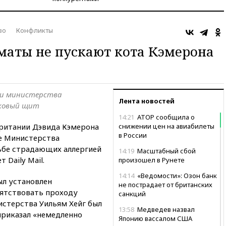
во
Конфликты
маты не пускают кота Кэмерона
ки министерства
Лента новостей
иковый щит
14:21
АТОР сообщила о
ритании Дэвида Кэмерона
снижении цен на авиабилеты
в России
е Министерства
ьбе страдающих аллергией
14:19
Масштабный сбой
Daily Mail.
произошел в Рунете
14:14
«Ведомости»: Озон банк
ыл установлен
не пострадает от британских
пятствовать проходу
санкций
истерства Уильям Хейг был
13:58
Медведев назвал
приказал «немедленно
Японию вассалом США