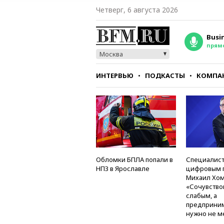
Четверг, 6 августа 2026
Busi
прям
Москва
ИНТЕРВЬЮ
ПОДКАСТЫ
КОМПА
СТИЛЬ
ТЕСТЫ
Обломки БПЛА попали в
Специалист
НПЗ в Ярославле
цифровым 
Михаил Хом
«Сочувство
слабым, а
предприни
нужно не м