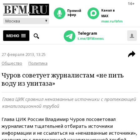
16+
Канал в
прямой
эфир
MAX
Москва
max.ru/bfm
Telegram
МЕНЮ
t.me/BFMnews
27 февраля 2013, 13:25
Общество
Политика
Чуров советует журналистам «не пить
воду из унитаза»
Глава ЦИК сравнил неназванные источники с протекающей
канализационной трубой
Глава ЦИК России Владимир Чуров посоветовал
журналистам тщательней отбирать источники
информации и не ссылаться на «неназванные источники»,
сравнив их с протекающей канализационной трубой,