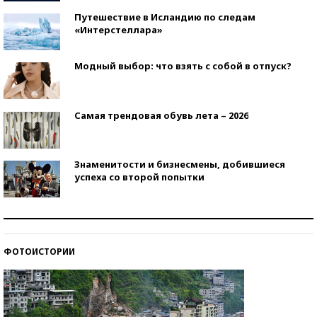
Путешествие в Исландию по следам
«Интерстеллара»
Модный выбор: что взять с собой в отпуск?
Самая трендовая обувь лета – 2026
Знаменитости и бизнесмены, добившиеся
успеха со второй попытки
Как защититься от солнца на курорте?
ФОТОИСТОРИИ
Кто изобрел средства связи?