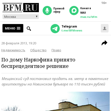
16+
Канал в
прямой
эфир
MAX
Москва
max.ru/bfm
Telegram
МЕНЮ
t.me/BFMnews
28 февраля 2013, 19:20
Недвижимость
Общество
Право
По дому Наркофина принято
беспрецедентное решение
Мещанский суд постановил продать кв. метр в памятнике
архитектуры на Новинском бульваре по 110 тысяч рублей