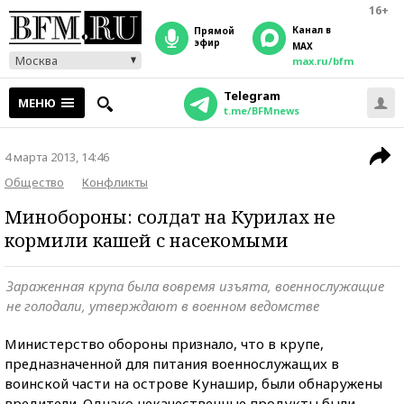
16+
Канал в
прямой
эфир
MAX
Москва
max.ru/bfm
Telegram
МЕНЮ
t.me/BFMnews
4 марта 2013, 14:46
Общество
Конфликты
Минобороны: солдат на Курилах не
кормили кашей с насекомыми
Зараженная крупа была вовремя изъята, военнослужащие
не голодали, утверждают в военном ведомстве
Министерство обороны признало, что в крупе,
предназначенной для питания военнослужащих в
воинской части на острове Кунашир, были обнаружены
вредители. Однако некачественные продукты были