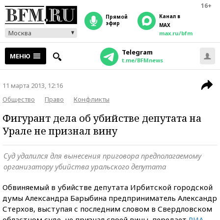
16+
Канал в
прямой
эфир
MAX
Москва
max.ru/bfm
Telegram
МЕНЮ
t.me/BFMnews
11 марта 2013, 12:16
Общество
Право
Конфликты
Фигурант дела об убийстве депутата на
Урале не признал вину
Суд удалился для вынесения приговора предполагаемому
организатору убийства уральского депутата
Обвиняемый в убийстве депутата Ирбитской городской
думы Александра Барыбина предприниматель Александр
Стерхов, выступая с последним словом в Свердловском
областном суде, не признал своей вины, передает
РИА