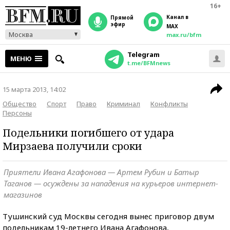
16+
Канал в
прямой
эфир
MAX
Москва
max.ru/bfm
Telegram
МЕНЮ
t.me/BFMnews
15 марта 2013, 14:02
Общество
Спорт
Право
Криминал
Конфликты
Персоны
Подельники погибшего от удара
Мирзаева получили сроки
Приятели Ивана Агафонова — Артем Рубин и Батыр
Таганов — осуждены за нападения на курьеров интернет-
магазинов
Тушинский суд Москвы сегодня вынес приговор двум
подельникам 19-летнего Ивана Агафонова,