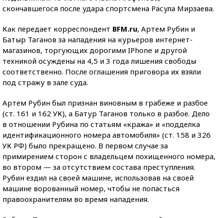
скончавшегося после удара спортсмена Расула Мирзаева.
Как передает корреспондент
BFM.ru
, Артем Рубин и
Батыр Таганов за нападения на курьеров интернет-
магазинов, торгующих дорогими IPhone и другой
техникой осуждены на 4,5 и 3 года лишения свободы
соответственно. После оглашения приговора их взяли
под стражу в зале суда.
Артем Рубин был признан виновным в грабеже и разбое
(ст. 161 и 162 УК), а Батур Таганов только в разбое. Дело
в отношении Рубина по статьям «кража» и «подделка
идентификационного номера автомобиля» (ст. 158 и 326
УК РФ) было прекращено. В первом случае за
примирением сторон с владельцем похищенного номера,
во втором — за отсутствием состава преступления.
Рубин ездил на своей машине, использовав на своей
машине ворованный номер, чтобы не попасться
правоохранителям во время нападения.