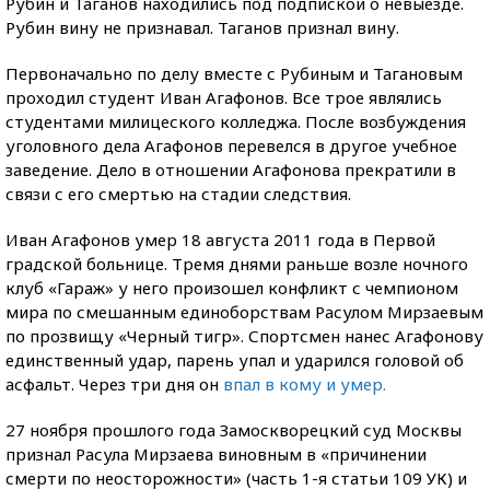
Рубин и Таганов находились под подпиской о невыезде.
Рубин вину не признавал. Таганов признал вину.
Первоначально по делу вместе с Рубиным и Тагановым
проходил студент Иван Агафонов. Все трое являлись
студентами милицеского колледжа. После возбуждения
уголовного дела Агафонов перевелся в другое учебное
заведение. Дело в отношении Агафонова прекратили в
связи с его смертью на стадии следствия.
Иван Агафонов умер 18 августа 2011 года в Первой
градской больнице. Тремя днями раньше возле ночного
клуб «Гараж» у него произошел конфликт с чемпионом
мира по смешанным единоборствам Расулом Мирзаевым
по прозвищу «Черный тигр». Спортсмен нанес Агафонову
единственный удар, парень упал и ударился головой об
асфальт. Через три дня он
впал в кому и умер.
27 ноября прошлого года Замоскворецкий суд Москвы
признал Расула Мирзаева виновным в «причинении
смерти по неосторожности» (часть 1-я статьи 109 УК) и