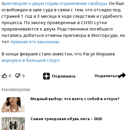
п
риговорил к двум годам ограничения свободы.
Он был
освобожден в зале суда в связи с тем, что отсидел под
стражей 1 год и 3 месяца в ходе следствия и судебного
процесса. По закону проведенные в СИЗО сутки
приравниваются к двум. Родственники погибшего
пытались добиться отмены приговора в Мосгорсуде, но
тот
признал его законным
.
В конце февраля стало известно, что Расул Мирзаев
вернулся в большой спорт
.
0
0
Поделиться
Подпишись
РЕКОМЕНДУЕМ:
Модный выбор: что взять с собой в отпуск?
Самая трендовая обувь лета – 2026