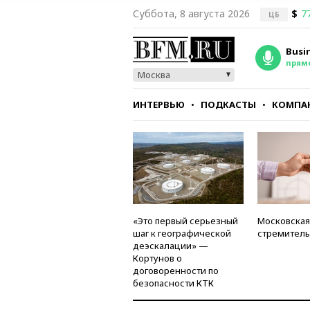
Суббота, 8 августа 2026
$
7
ЦБ
Busi
прям
Москва
ИНТЕРВЬЮ
ПОДКАСТЫ
КОМПА
СТИЛЬ
ТЕСТЫ
«Это первый серьезный
Московская
шаг к географической
стремитель
деэскалации» —
Кортунов о
договоренности по
безопасности КТК