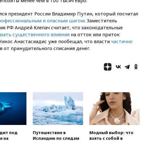
позиты менее чем в 100 тысяч евро.
белорусов покупать избы в
селах
улся президент России Владимир Путин, который посчитал
07:30
Нигерия стала
рофессиональным и опасным шагом
. Заместитель
крупнейшим поставщиком
авиатоплива в Европу
ия РФ Андрей Клепач считает, что законодательные
азать существенного влияния
на отток или приток
06:30
США и Колумбия
Никос Анастасиадис уже пообещал, что власти
частично
обсуждают координацию
 от принудительного списания денег.
усилий против наркотрафика
05:30
ВМС Испании усилили
присутствие в Сеуте на фоне
миграционного кризиса
03:30
В Минстрое сравнили
качество жилья в Нью-Йорке и
России
02:30
Трамп попросил
отпустить его с круглого стола
в Госдепе, чтобы «вести
войну»
01:35
Мигрант погиб при
попытке попасть из Марокко в
одит под
Путешествие в
Модный выбор: что
Сеуту на параплане
м на
Исландию по следам
взять с собой в