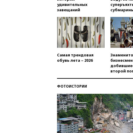
удивительных
суперъяхт
завещаний
субмарин
Самая трендовая
Знаменито
обувь лета – 2026
бизнесмен
добившиес
второй по
ФОТОИСТОРИИ