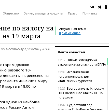
Общество
Банки, вклады и кредиты
Право
Политика
ние по налогу на
Актуальная тема:
Кризис евро
 на 19 марта
 по местному времени (20:00
Лента новостей
13:37
Пляжи Геленджика
 котором должно
закрыты из-за опасности БПЛА
нию разового 10-
13:03
Испания ввела
е депозиты, перенесено на
погранконтроль для
парламента Яннакис Омиру
итальянских туристов
19 марта в 18:00 по
12:27
Возгорание на Ильском
НПЗ, вызванное атакой БПЛА,
потушили
тся одной из наиболее
11:47
Суд оставил под
нсов России Антон
арестом Rolls-Royce блогера