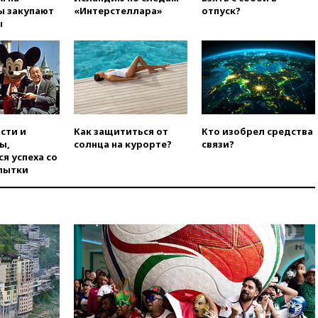
свыше 6,5 тысячи грузовиков
ы закупают
«Интерстеллара»
отпуск?
ы
вчера, 20:53
Швыдкой:
«Интервидение» точно
пройдет в 2026 году
вчера, 20:45
ПВО за день
сбила еще 75 украинских
беспилотников над Россией
вчера, 20:35
Велосипедист
сти и
Как защититься от
Кто изобрел средства
погиб при атаке FPV-дрона в
ы,
солнца на курорте?
связи?
Белгородской области
я успеха со
вчера, 20:30
Лидию Невзорову
пытки
заочно арестовали по делу о
финансировании
экстремизма
вчера, 20:20
Суд США
постановил остановить
строительство бального зала в
Белом доме
вчера, 20:15
Сенат США
одобрил ужесточение
санкций против России и