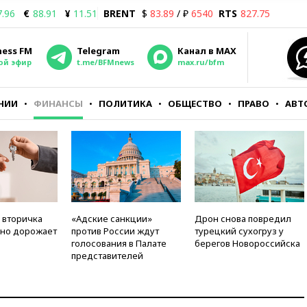
7.96
€
88.91
¥
11.51
BRENT
$
83.89
/ ₽
6540
RTS
827.75
ness FM
Telegram
Канал в MAX
ой эфир
t.me/BFMnews
max.ru/bfm
НИИ
ФИНАНСЫ
ПОЛИТИКА
ОБЩЕСТВО
ПРАВО
АВТ
 вторичка
«Адские санкции»
Дрон снова повредил
но дорожает
против России ждут
турецкий сухогруз у
голосования в Палате
берегов Новороссийска
представителей