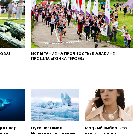
вчера, 22:00
Путин поручил
выделить средства на новые
РЛС для Белгородской
области
вчера, 21:56
The Atlantic: Маск
отказал Украине в
использовании Starlink для
атак вглубь РФ
ЛОВА!
ИСПЫТАНИЕ НА ПРОЧНОСТЬ: В АЛАБИНЕ
ПРОШЛА «ГОНКА ГЕРОЕВ»
вчера, 21:35
После пожара на
складе в Брянске возбудили
уголовное дело
вчера, 21:26
Лидеры сборной
РФ по гимнастике получили
официальный отказ в визах от
Хорватии
вчера, 21:15
Пентагон
опубликовал 16 новых видео с
НЛО
вчера, 21:00
На границе
одит под
Путешествие в
Модный выбор: что
Украины с Польшей скопилось
м на
Исландию по следам
взять с собой в