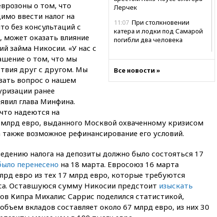
врозоны о том, что
Лерчек
имо ввести налог на
11:07
При столкновении
то без консультаций с
катера и лодки под Самарой
, может оказать влияние
погибли два человека
й займа Никосии. «У нас с
10:27
Движение по трассе
ашение о том, что мы
«Новороссия» восстановлено
твия друг с другом. Мы
Все новости »
09:55
Силы ПВО перехватили
вать вопрос о нашем
за утро 85 БПЛА над
уризации ранее
территорией РФ
явил глава Минфина.
09:25
Ильский НПЗ на Кубани
 что надеются на
загорелся после падения
5 млрд евро, выданного Москвой охваченному кризисом
обломков дрона
 а также возможное рефинансирование его условий.
08:57
Собянин сообщил о
девяти БПЛА, сбитых на
едению налога на депозиты должно было состояться 17
подлете к Москве
было перенесено
на 18 марта. Евросоюз 16 марта
лрд евро из тех 17 млрд евро, которые требуются
08:42
Силы ПВО сбили почти
400 БПЛА над российскими
иса. Оставшуюся сумму Никосии предстоит
изыскать
регионами
ов Кипра Михалис Саррис поделился статистикой,
объем вкладов составляет около 67 млрд евро, из них 30
08:16
Лукашенко призвал