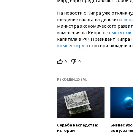
млрд евро представляют собой де
На новости с Кипра уже откликн
введение налога на депозиты
неп
министра экономического развит
изменения на Кипре
не смогут ок
капитала в РФ. Президент Кипра 
компенсируют
потери вкладчиков
0
0
РЕКОМЕНДУЕМ:
Судьба наследства:
Бизнес ух
истории
воду: заче