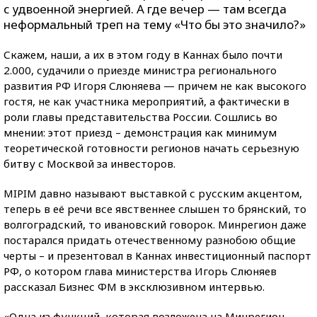
с удвоенной энергией. А где вечер — там всегда
неформальный треп на тему «Что бы это значило?»
Скажем, наши, а их в этом году в Каннах было почти
2.000, судачили о приезде министра регионального
развития РФ Игоря Слюняева — причем не как высокого
гостя, не как участника мероприятий, а фактически в
роли главы представительства России. Сошлись во
мнении: этот приезд – демонстрация как минимум
теоретической готовности регионов начать серьезную
битву с Москвой за инвесторов.
MIPIM давно называют выставкой с русским акцентом,
теперь в её речи все явственнее слышен то брянский, то
волгоградский, то ивановский говорок. Минрегион даже
постарался придать отечественному разнобою общие
черты – и презентовал в Каннах инвестиционный паспорт
РФ, о котором глава министерства Игорь Слюняев
рассказал Бизнес ФМ в эксклюзивном интервью.
«Одна из функций, которая возложена на Минрегион