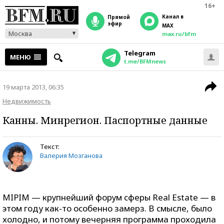
16+
Канал в
прямой
эфир
MAX
Москва
max.ru/bfm
Telegram
МЕНЮ
t.me/BFMnews
19 марта 2013, 06:35
Недвижимость
Канны. Минрегион. Паспортные данные
Текст:
Валерия Мозганова
MIPIM — крупнейший форум сферы Real Estate — в
этом году как-то особенно замерз. В смысле, было
холодно, и потому вечерняя программа проходила