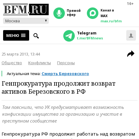
16+
Канал в
прямой
эфир
MAX
Москва
max.ru/bfm
Telegram
МЕНЮ
t.me/BFMnews
25 марта 2013, 13:44
Общество
Конфликты
Персоны
Актуальная тема:
Смерть Березовского
Генпрокуратура продолжит возврат
активов Березовского в РФ
Там пояснили, что УК предусматривает возможность
конфискации имущества за организацию и участие в
преступном сообществе
Генпрокуратура РФ продолжит работать над возвратом