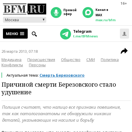
16+
Канал в
прямой
эфир
MAX
Москва
max.ru/bfm
Telegram
МЕНЮ
t.me/BFMnews
26 марта 2013, 07:18
Медицина
Происшествия
Общество
СМИ
Политика
Конфликты
Персоны
Актуальная тема:
Смерть Березовского
Причиной смерти Березовского стало
удушение
Полиция считает, что налицо все признаки повешения,
так как патологоанатомы не обнаружили никаких
деталей, указывающих на насилие и борьбу