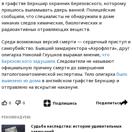
в графстве Беркшир охранник Березовского, которому
пришлось выламывать дверь ванной. Полицейские
сообщили, что специалисты не обнаружили в доме
никаких следов химических, биологических и
радиоактивных отравляющих веществ.
Среди возможных версий смерти — сердечный приступ и
самоубийство. Бывший замдиректора «Аэрофлота», друг
олигарха Николай Глушков выражал мнение,
что
Березовского задушили
. Следователи не называют
официальную причину смерти до завершения
патологоанатомической экспертизы. Тело олигарха
было
вывезено из дома
в английском графстве Беркшир и
отправлено на вскрытие накануне.
0
0
Поделиться
Подпишись
РЕКОМЕНДУЕМ:
Судьба наследства: истории удивительных
завещаний