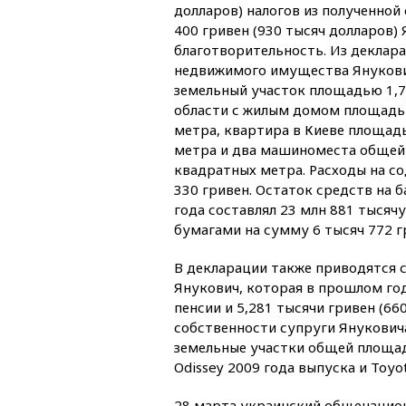
долларов) налогов из полученной
400 гривен (930 тысяч долларов)
благотворительность. Из деклара
недвижимого имущества Януков
земельный участок площадью 1,7
области с жилым домом площадь
метра, квартира в Киеве площад
метра и два машиноместа общей
квадратных метра. Расходы на с
330 гривен. Остаток средств на 
года составлял 23 млн 881 тысяч
бумагами на сумму 6 тысяч 772 г
В декларации также приводятся 
Янукович, которая в прошлом год
пенсии и 5,281 тысячи гривен (66
собственности супруги Янукович
земельные участки общей площад
Odissey 2009 года выпуска и Тоуо
28 марта украинский общенацион