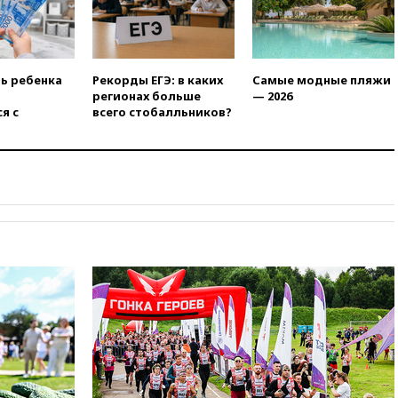
16:45
«Яблоко» подаст иск к
депутату Госдумы Алексею
Журавлеву
16:35
Мельникова и еще
ть ребенка
Рекорды ЕГЭ: в каких
Самые модные пляжи
шесть гимнастов сборной
регионах больше
— 2026
России не получили визы на
я с
всего стобалльников?
ЧЕ
16:16
Движение по
Крымскому мосту
перекрывали второй раз за
день
16:00
Создатели пирамиды
АФК «Наследие» получили от
шести до 12 лет колонии
15:45
Верховный суд 10
августа рассмотрит иск о
снятии «Яблока» с выборов
15:35
Четыре человека
пострадали при пожаре на
складе с красками в Брянске
15:15
«Аэрофлот» с 1 октября