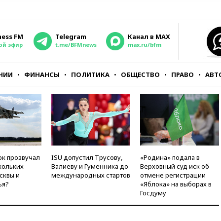
ness FM
Telegram
Канал в MAX
ой эфир
t.me/BFMnews
max.ru/bfm
НИИ
ФИНАНСЫ
ПОЛИТИКА
ОБЩЕСТВО
ПРАВО
АВТ
ок прозвучал
ISU допустил Трусову,
«Родина» подала в
кольких
Валиеву и Гуменника до
Верховный суд иск об
сквы и
международных стартов
отмене регистрации
ья?
«Яблока» на выборах в
Госдуму