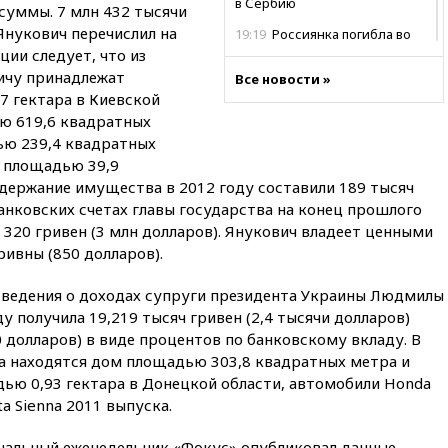
в Сербию
 суммы. 7 млн 432 тысячи
 Янукович перечислил на
19:19
Россиянка погибла во
Французских Альпах
ции следует, что из
ичу принадлежат
Все новости »
19:00
Открытое горение на
7 гектара в Киевской
складе в Брянске
ликвидировано
ю 619,6 квадратных
ью 239,4 квадратных
18:55
Минобороны отчиталось
 площадью 39,9
об ударах по двум украинским
одержание имущества в 2012 году составили 189 тысяч
сухогрузам в Черном море
банковских счетах главы государства на конец прошлого
18:47
Школьники из РФ стали
у 320 гривен (3 млн долларов). Янукович владеет ценными
абсолютными чемпионами на
ривны (850 долларов).
олимпиаде по ИИ
18:39
Два человека погибли в
сведения о доходах супруги президента Украины Людмилы
результате удара ВСУ по
у получила 19,219 тысяч гривен (2,4 тысячи долларов)
многоэтажке в Керчи
0 долларов) в виде процентов по банковскому вкладу. В
18:25
Беспилотник атаковал
а находятся дом площадью 303,8 квадратных метра и
турецкий сухогруз у
ью 0,93 гектара в Донецкой области, автомобили Honda
побережья Новороссийска
tа Sienna 2011 выпуска.
18:18
Товарооборот Китая и
России вырос в этом году
альный еженедельник «Фокус» опубликовал данные,