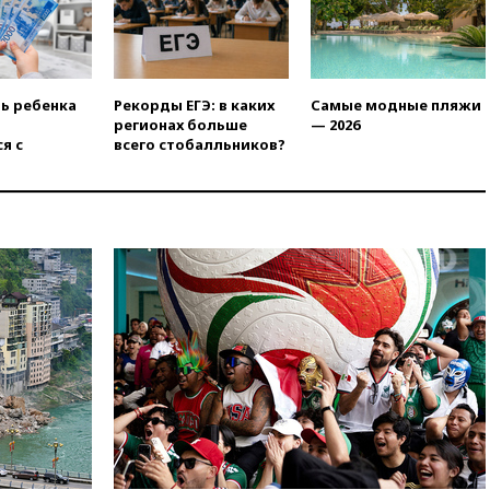
программу по открытию
партнерских хабов
13:53
Сенаторы Аргентины
одобрили скандальный
законопроект о частной
ть ребенка
Рекорды ЕГЭ: в каких
Самые модные пляжи
собственности
регионах больше
— 2026
я с
всего стобалльников?
13:36
ABC News: запасы
вооружений США достигли
крайне низкого уровня
13:16
«Родина» просит
Верховный суд снять «Яблоко»
с выборов
13:11
Путин обсудил с
президентом ОАЭ ситуацию в
Персидском заливе и на
Украине
13:09
Суд обязал москвичку
выселить из квартиры
крокодила, лису и других
животных
12:51
Россия планирует