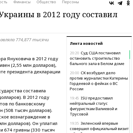
ость
Финансы
Общество
Персоны
Украины в 2012 году составил
авляла 774,877 тысячи
Лента новостей
20:20
Суд США постановил
ра Януковича в 2012 году
остановить строительство
бального зала в Белом доме
ивен (2,55 млн долларов),
йте президента декларации
20:00
СК возбудил дело
против журналистки Катерины
Гордеевой о фейках о ВС
России
сударства составила
долларов). В 2012 году
19:45
ISU предоставил
нтов по банковскому
нейтральный статус
фигуристкам Валиевой и
н (508 тысяч долларов).
Трусовой
ское вознаграждение в
млн долларов). Он уплатил
19:35
Зеленский впервые
совершил официальный визит
и 674 гривны (330 тысяч