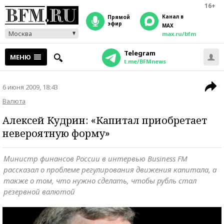
16+
Канал в
прямой
эфир
MAX
Москва
max.ru/bfm
Telegram
МЕНЮ
t.me/BFMnews
6 июня 2009, 18:43
Валюта
Алексей Кудрин: «Капитал приобретает
невероятную форму»
Министр финансов России в интервью Business FM
рассказал о проблеме регулирования движения капитала, а
также о том, что нужно сделать, чтобы рубль стал
резервной валютой