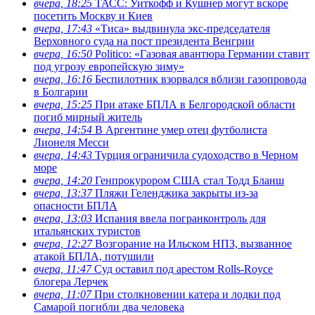
вчера, 18:25
ТАСС: Уиткофф и Кушнер могут вскоре
посетить Москву и Киев
вчера, 17:43
«Тиса» выдвинула экс-председателя
Верховного суда на пост президента Венгрии
вчера, 16:50
Politico: «Газовая авантюра Германии ставит
под угрозу европейскую зиму»
вчера, 16:16
Беспилотник взорвался вблизи газопровода
в Болгарии
вчера, 15:25
При атаке БПЛА в Белгородской области
погиб мирный житель
вчера, 14:54
В Аргентине умер отец футболиста
Лионеля Месси
вчера, 14:43
Турция ограничила судоходство в Черном
море
вчера, 14:20
Генпрокурором США стал Тодд Бланш
вчера, 13:37
Пляжи Геленджика закрыты из-за
опасности БПЛА
вчера, 13:03
Испания ввела погранконтроль для
итальянских туристов
вчера, 12:27
Возгорание на Ильском НПЗ, вызванное
атакой БПЛА, потушили
вчера, 11:47
Суд оставил под арестом Rolls-Royce
блогера Лерчек
вчера, 11:07
При столкновении катера и лодки под
Самарой погибли два человека