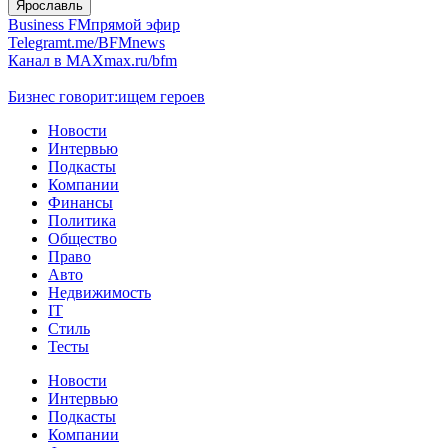
Ярославль
Business FM
прямой эфир
Telegram
t.me/BFMnews
Канал в MAX
max.ru/bfm
Бизнес говорит:
ищем героев
Новости
Интервью
Подкасты
Компании
Финансы
Политика
Общество
Право
Авто
Недвижимость
IT
Стиль
Тесты
Новости
Интервью
Подкасты
Компании