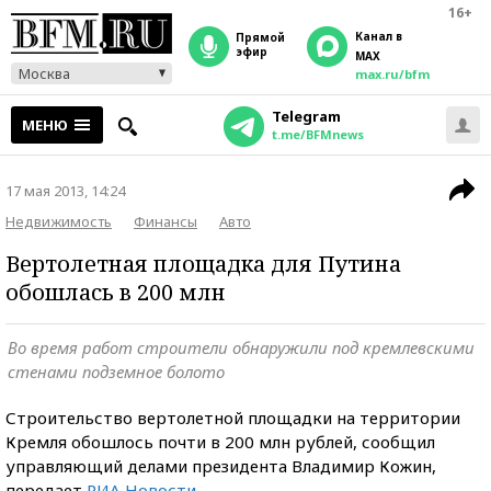
16+
Канал в
прямой
эфир
MAX
Москва
max.ru/bfm
Telegram
МЕНЮ
t.me/BFMnews
17 мая 2013, 14:24
Недвижимость
Финансы
Авто
Вертолетная площадка для Путина
обошлась в 200 млн
Во время работ строители обнаружили под кремлевскими
стенами подземное болото
Строительство вертолетной площадки на территории
Кремля обошлось почти в 200 млн рублей, сообщил
управляющий делами президента Владимир Кожин,
передает
РИА Новости
.