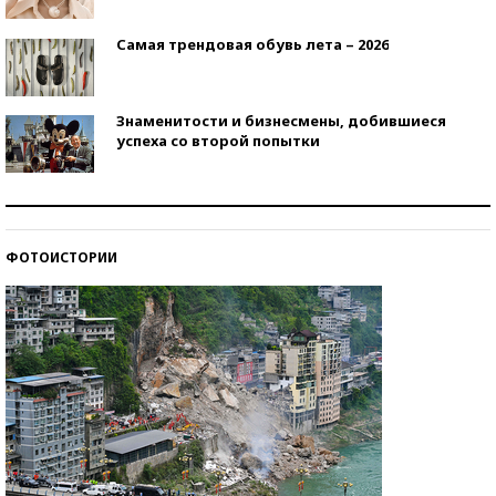
Самая трендовая обувь лета – 2026
Знаменитости и бизнесмены, добившиеся
успеха со второй попытки
Как защититься от солнца на курорте?
ФОТОИСТОРИИ
Кто изобрел средства связи?